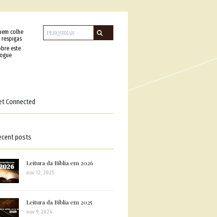
uem colhe
 respigas
bre este
logue
et Connected
ecent posts
Leitura da Bíblia em 2026
nov 12, 2025
Leitura da Bíblia em 2025
nov 9, 2024