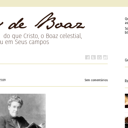
Q
as
So
b
G
21:09
Sem comentários
R