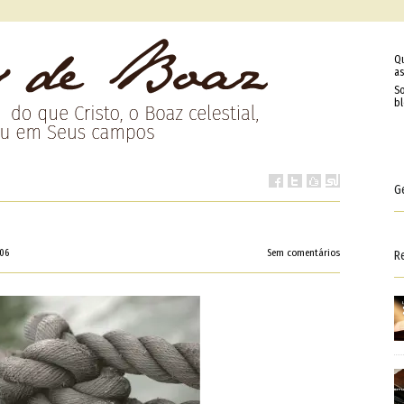
Q
as
So
b
G
:06
Sem comentários
R