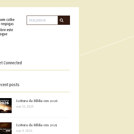
uem colhe
 respigas
bre este
logue
et Connected
ecent posts
Leitura da Bíblia em 2026
nov 12, 2025
Leitura da Bíblia em 2025
nov 9, 2024