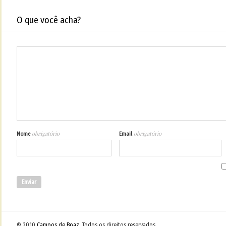
O que você acha?
obrigatório
obrigatório
Nome
Email
© 2010
Campos de Boaz
. Todos os direitos reservados