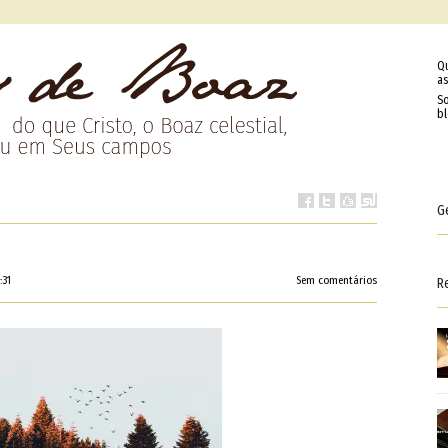
Q
as
So
b
G
:31
Sem comentários
R