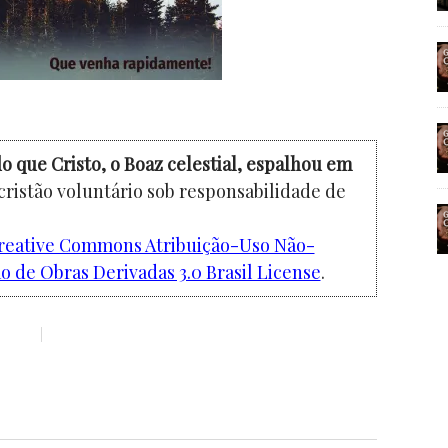
o que Cristo, o Boaz celestial, espalhou em
cristão voluntário sob responsabilidade de
reative Commons Atribuição-Uso Não-
 de Obras Derivadas 3.0 Brasil License
.