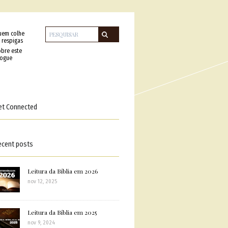
uem colhe
 respigas
bre este
logue
et Connected
ecent posts
Leitura da Bíblia em 2026
nov 12, 2025
Leitura da Bíblia em 2025
nov 9, 2024