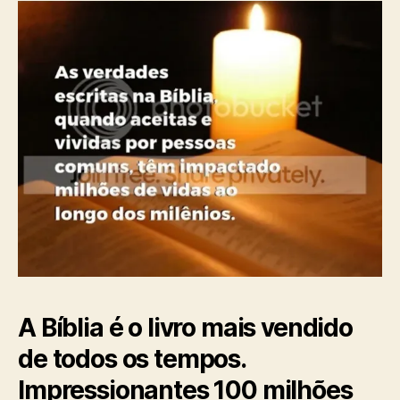
o
b
i
s
l
a
t
i
é
c
r
a
e
ç
a
ã
l
o
m
e
n
t
e
e
x
a
t
A Bíblia é o livro mais vendido
a
?
de todos os tempos.
(
Impressionantes 100 milhões
M