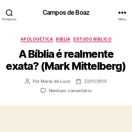
Campos de Boaz
Pesquisar
Menu
C
APOLOGÉTICA
BÍBLIA
ESTUDO BÍBLICO
a
A Bíblia é realmente
t
e
exata? (Mark Mittelberg)
g
o
r
Por
Maria de Luca
22/11/2015
A
D
i
u
a
a
e
Nenhum comentário
t
t
s
m
o
a
A
r
d
B
d
e
í
o
p
b
p
u
l