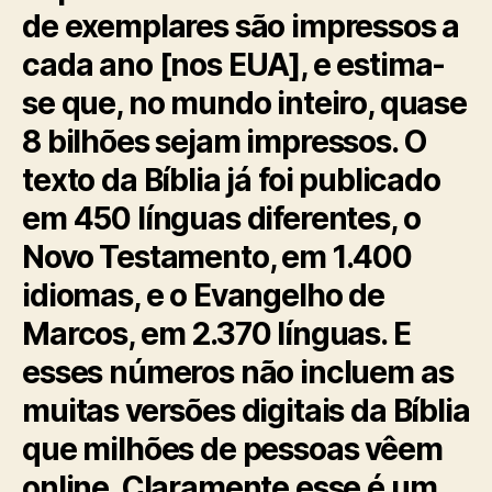
a
de exemplares são impressos a
r
k
cada ano [nos EUA], e estima-
M
se que, no mundo inteiro, quase
i
t
8 bilhões sejam impressos. O
t
texto da Bíblia já foi publicado
e
l
em 450 línguas diferentes, o
b
e
Novo Testamento, em 1.400
r
idiomas, e o Evangelho de
g
)
Marcos, em 2.370 línguas. E
esses números não incluem as
muitas versões digitais da Bíblia
que milhões de pessoas vêem
online. Claramente esse é um