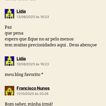
d
Lídia
i
12/08/2025 às 16:23
z
:
Paz
que pena
espero que fique no ar pelo menos
tem muitas preciosidades aqui . Deus abençoe
d
Lídia
i
12/08/2025 às 16:23
z
:
meu blog favorito *
d
Francisco Nunes
i
11/10/2025 às 20:28
z
:
Bom saber, minha irmã!