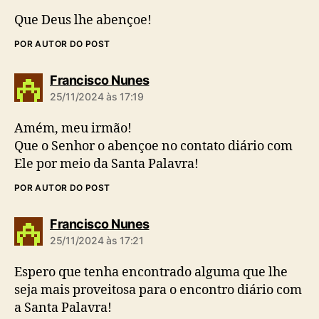
Que Deus lhe abençoe!
POR AUTOR DO POST
d
Francisco Nunes
i
25/11/2024 às 17:19
z
:
Amém, meu irmão!
Que o Senhor o abençoe no contato diário com
Ele por meio da Santa Palavra!
POR AUTOR DO POST
d
Francisco Nunes
i
25/11/2024 às 17:21
z
:
Espero que tenha encontrado alguma que lhe
seja mais proveitosa para o encontro diário com
a Santa Palavra!