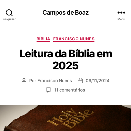
Campos de Boaz
Pesquisar
Menu
C
BÍBLIA
FRANCISCO NUNES
a
Leitura da Bíblia em
t
e
2025
g
o
r
Por
Francisco Nunes
09/11/2024
A
D
i
u
a
a
e
11 comentários
t
t
s
m
o
a
L
r
d
e
d
e
i
o
p
t
p
u
u