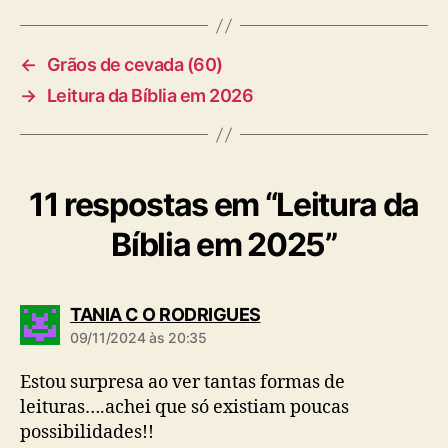
s
←
Grãos de cevada (60)
→
Leitura da Bíblia em 2026
11 respostas em “Leitura da
Bíblia em 2025”
d
TANIA C O RODRIGUES
i
09/11/2024 às 20:35
z
:
Estou surpresa ao ver tantas formas de
leituras….achei que só existiam poucas
possibilidades!!