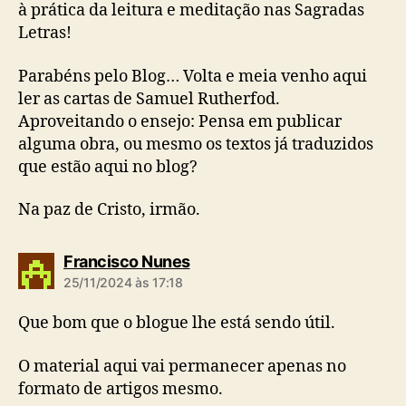
à prática da leitura e meditação nas Sagradas
Letras!
Parabéns pelo Blog… Volta e meia venho aqui
ler as cartas de Samuel Rutherfod.
Aproveitando o ensejo: Pensa em publicar
alguma obra, ou mesmo os textos já traduzidos
que estão aqui no blog?
Na paz de Cristo, irmão.
d
Francisco Nunes
i
25/11/2024 às 17:18
z
:
Que bom que o blogue lhe está sendo útil.
O material aqui vai permanecer apenas no
formato de artigos mesmo.