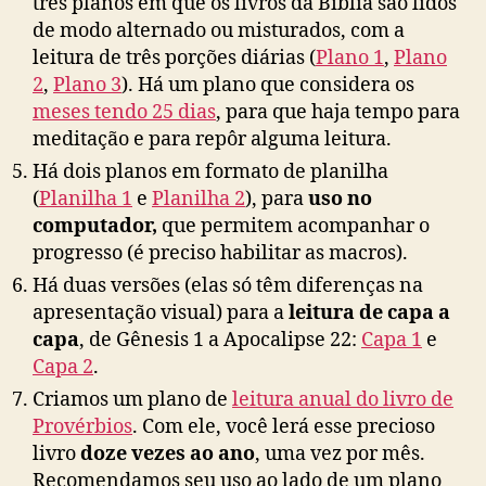
três planos em que os livros da Bíblia são lidos
de modo alternado ou misturados, com a
leitura de três porções diárias (
Plano 1
,
Plano
2
,
Plano 3
). Há um plano que considera os
meses tendo 25 dias
, para que haja tempo para
meditação e para repôr alguma leitura.
Há dois planos em formato de planilha
(
Planilha 1
e
Planilha 2
), para
uso no
computador,
que permitem acompanhar o
progresso (é preciso habilitar as macros).
Há duas versões (elas só têm diferenças na
apresentação visual) para a
leitura de capa a
capa
, de Gênesis 1 a Apocalipse 22:
Capa 1
e
Capa 2
.
Criamos um plano de
leitura anual do livro de
Provérbios
. Com ele, você lerá esse precioso
livro
doze vezes ao ano
, uma vez por mês.
Recomendamos seu uso ao lado de um plano