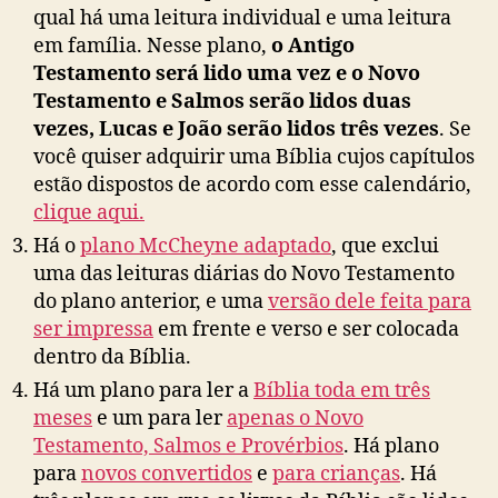
qual há uma leitura individual e uma leitura
em família. Nesse plano,
o Antigo
Testamento será lido uma vez e o Novo
Testamento e Salmos serão lidos duas
vezes, Lucas e João serão lidos três vezes
. Se
você quiser adquirir uma Bíblia cujos capítulos
estão dispostos de acordo com esse calendário,
clique aqui.
Há o
plano McCheyne adaptado
, que exclui
uma das leituras diárias do Novo Testamento
do plano anterior, e uma
versão dele feita para
ser impressa
em frente e verso e ser colocada
dentro da Bíblia.
Há um plano para ler a
Bíblia toda em três
meses
e um para ler
apenas o Novo
Testamento, Salmos e Provérbios
. Há plano
para
novos convertidos
e
para crianças
. Há