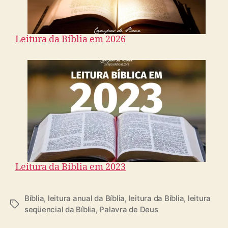
Leitura da Bíblia em 2026
Leitura da Bíblia em 2023
Bíblia
,
leitura anual da Bíblia
,
leitura da Bíblia
,
leitura
T
seqüencial da Bíblia
,
Palavra de Deus
a
g