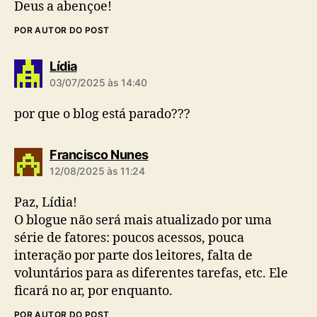
Deus a abençoe!
POR AUTOR DO POST
d
Lídia
i
03/07/2025 às 14:40
z
:
por que o blog está parado???
d
Francisco Nunes
i
12/08/2025 às 11:24
z
:
Paz, Lídia!
O blogue não será mais atualizado por uma
série de fatores: poucos acessos, pouca
interação por parte dos leitores, falta de
voluntários para as diferentes tarefas, etc. Ele
ficará no ar, por enquanto.
POR AUTOR DO POST