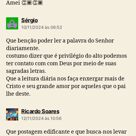
Amei 👏🏾👏🏾
d
Sérgio
i
10/11/2024 às 06:52
z
:
Que benção poder ler a palavra do Senhor
diariamente.
costumo dizer que é privilégio do alto podemos
ter contato com com Deus por meio de suas
sagradas letras.
Que a leitura diária nos faça enxergar mais de
Cristo e seu grande amor por aqueles que o pai
lhe deste.
d
Ricardo Soares
i
12/11/2024 às 10:56
z
:
Que postagem edificante e que busca-nos levar