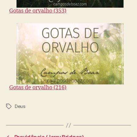
Gotas de orvalho (353)
Gotas de orvalho (216)
Deus
T
a
g
s