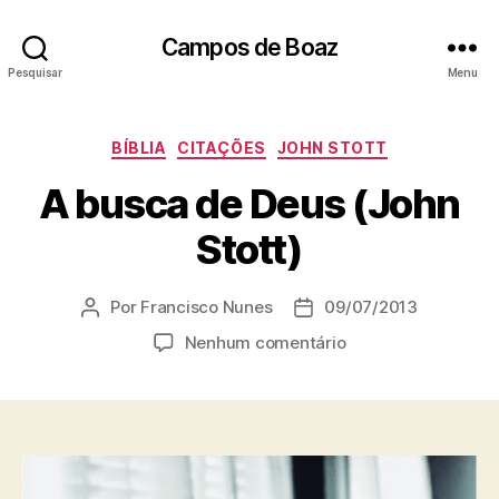
Campos de Boaz
Pesquisar
Menu
C
BÍBLIA
CITAÇÕES
JOHN STOTT
a
A busca de Deus (John
t
e
Stott)
g
o
r
Por
Francisco Nunes
09/07/2013
A
D
i
u
a
a
e
Nenhum comentário
t
t
s
m
o
a
A
r
d
b
d
e
u
o
p
s
p
u
c