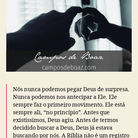
o
b
a
s
l
d
t
i
e
c
D
a
e
ç
u
ã
s
o
(
J
o
h
n
S
Nós nunca podemos pegar Deus de surpresa.
t
Nunca podemos nos antecipar a Ele. Ele
o
sempre faz o primeiro movimento. Ele está
t
sempre ali, “no princípio”. Antes que
t
)
existíssimos, Deus agiu. Antes de termos
decidido buscar a Deus, Deus já estava
buscando por nós. A Bíblia não é um registro