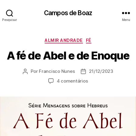
Campos de Boaz
Pesquisar
Menu
C
ALMIR ANDRADE
FÉ
a
A fé de Abel e de Enoque
t
e
g
Por
Francisco Nunes
21/12/2023
A
D
o
u
a
r
e
4 comentários
t
t
i
m
o
a
a
A
r
d
s
f
d
e
é
o
p
d
p
u
e
o
b
A
s
l
b