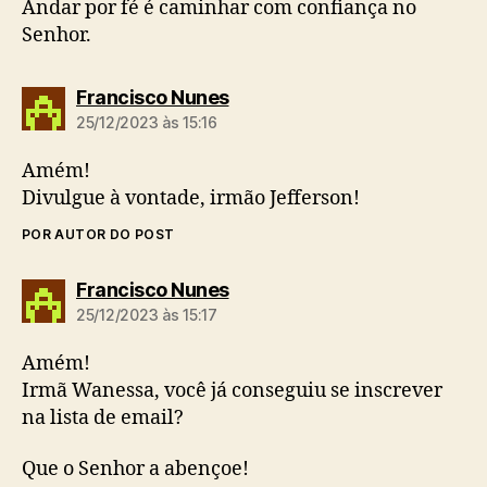
Andar por fé é caminhar com confiança no
Senhor.
d
Francisco Nunes
i
25/12/2023 às 15:16
z
:
Amém!
Divulgue à vontade, irmão Jefferson!
POR AUTOR DO POST
d
Francisco Nunes
i
25/12/2023 às 15:17
z
:
Amém!
Irmã Wanessa, você já conseguiu se inscrever
na lista de email?
Que o Senhor a abençoe!