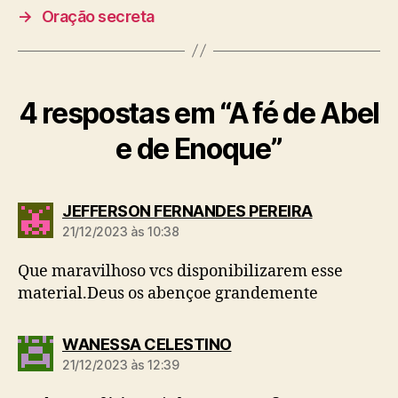
→
Oração secreta
4 respostas em “A fé de Abel
e de Enoque”
d
JEFFERSON FERNANDES PEREIRA
i
21/12/2023 às 10:38
z
:
Que maravilhoso vcs disponibilizarem esse
material.Deus os abençoe grandemente
d
WANESSA CELESTINO
i
21/12/2023 às 12:39
z
: