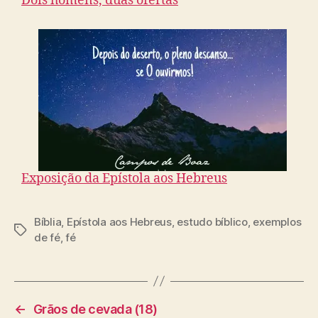
Dois homens, duas ofertas
Exposição da Epístola aos Hebreus
Bíblia
,
Epístola aos Hebreus
,
estudo bíblico
,
exemplos
T
de fé
,
fé
a
g
s
←
Grãos de cevada (18)