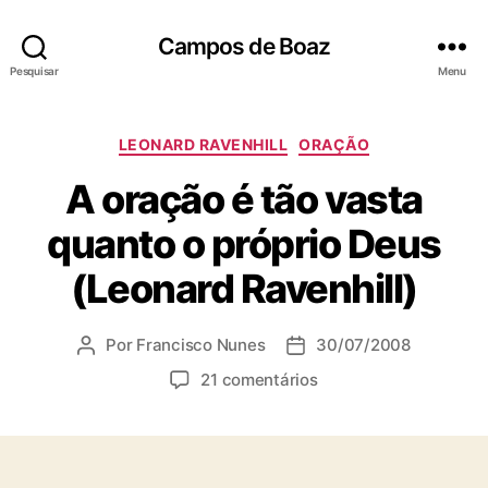
Campos de Boaz
Pesquisar
Menu
C
LEONARD RAVENHILL
ORAÇÃO
a
A oração é tão vasta
t
e
quanto o próprio Deus
g
o
(Leonard Ravenhill)
r
i
a
Por
Francisco Nunes
30/07/2008
A
D
s
u
a
e
21 comentários
t
t
m
o
a
A
r
d
o
d
e
r