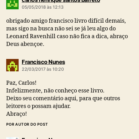
i
05/05/2018 às 12:13
z
:
obrigado amigo francisco livro difícil demais,
mas sigo na busca não sei se já leu algo do
Leonard Ravenhill caso não fica a dica, abraço
Deus abençoe.
d
Francisco Nunes
i
22/03/2017 às 10:20
z
:
Paz, Carlos!
Infelizmente, não conheço esse livro.
Deixo seu comentário aqui, para que outros
leitores o possam ajudar.
Abraço!
POR AUTOR DO POST