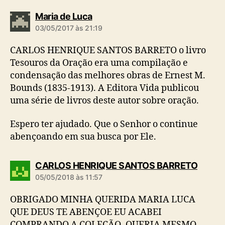
d
Maria de Luca
i
03/05/2017 às 21:19
z
:
CARLOS HENRIQUE SANTOS BARRETO o livro
Tesouros da Oração era uma compilação e
condensação das melhores obras de Ernest M.
Bounds (1835-1913). A Editora Vida publicou
uma série de livros deste autor sobre oração.
Espero ter ajudado. Que o Senhor o continue
abençoando em sua busca por Ele.
d
CARLOS HENRIQUE SANTOS BARRETO
i
05/05/2018 às 11:57
z
:
OBRIGADO MINHA QUERIDA MARIA LUCA
QUE DEUS TE ABENÇOE EU ACABEI
COMPRANDO A COLEÇÃO, QUERIA MESMO