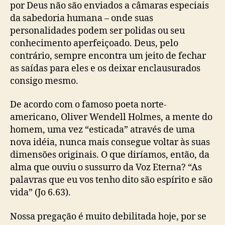
p
por Deus não são enviados a câmaras especiais
r
da sabedoria humana – onde suas
ó
personalidades podem ser polidas ou seu
p
conhecimento aperfeiçoado. Deus, pelo
r
contrário, sempre encontra um jeito de fechar
i
o
as saídas para eles e os deixar enclausurados
D
consigo mesmo.
e
u
De acordo com o famoso poeta norte-
s
americano, Oliver Wendell Holmes, a mente do
(
homem, uma vez “esticada” através de uma
L
nova idéia, nunca mais consegue voltar às suas
e
dimensões originais. O que diríamos, então, da
o
n
alma que ouviu o sussurro da Voz Eterna? “As
a
palavras que eu vos tenho dito são espírito e são
r
vida” (Jo 6.63).
d
R
Nossa pregação é muito debilitada hoje, por se
a