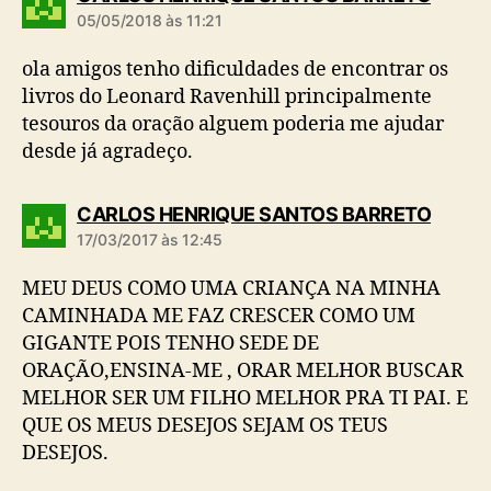
i
05/05/2018 às 11:21
z
:
ola amigos tenho dificuldades de encontrar os
livros do Leonard Ravenhill principalmente
tesouros da oração alguem poderia me ajudar
desde já agradeço.
d
CARLOS HENRIQUE SANTOS BARRETO
i
17/03/2017 às 12:45
z
:
MEU DEUS COMO UMA CRIANÇA NA MINHA
CAMINHADA ME FAZ CRESCER COMO UM
GIGANTE POIS TENHO SEDE DE
ORAÇÃO,ENSINA-ME , ORAR MELHOR BUSCAR
MELHOR SER UM FILHO MELHOR PRA TI PAI. E
QUE OS MEUS DESEJOS SEJAM OS TEUS
DESEJOS.