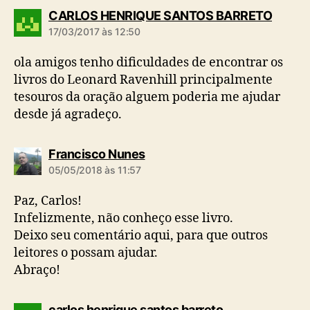
d
CARLOS HENRIQUE SANTOS BARRETO
i
17/03/2017 às 12:50
z
:
ola amigos tenho dificuldades de encontrar os
livros do Leonard Ravenhill principalmente
tesouros da oração alguem poderia me ajudar
desde já agradeço.
d
Francisco Nunes
i
05/05/2018 às 11:57
z
:
Paz, Carlos!
Infelizmente, não conheço esse livro.
Deixo seu comentário aqui, para que outros
leitores o possam ajudar.
Abraço!
d
carlos henrique santos barreto