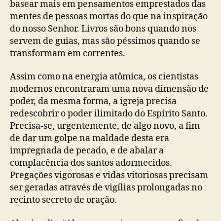
basear mais em pensamentos emprestados das
v
mentes de pessoas mortas do que na inspiração
e
do nosso Senhor. Livros são bons quando nos
n
servem de guias, mas são péssimos quando se
h
i
transformam em correntes.
l
l
Assim como na energia atômica, os cientistas
)
modernos encontraram uma nova dimensão de
poder, da mesma forma, a igreja precisa
redescobrir o poder ilimitado do Espírito Santo.
Precisa-se, urgentemente, de algo novo, a fim
de dar um golpe na maldade desta era
impregnada de pecado, e de abalar a
complacência dos santos adormecidos.
Pregações vigorosas e vidas vitoriosas precisam
ser geradas através de vigílias prolongadas no
recinto secreto de oração.