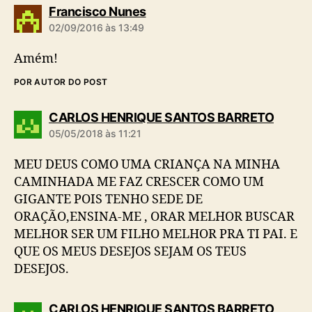
d
Francisco Nunes
i
02/09/2016 às 13:49
z
:
Amém!
POR AUTOR DO POST
d
CARLOS HENRIQUE SANTOS BARRETO
i
05/05/2018 às 11:21
z
:
MEU DEUS COMO UMA CRIANÇA NA MINHA
CAMINHADA ME FAZ CRESCER COMO UM
GIGANTE POIS TENHO SEDE DE
ORAÇÃO,ENSINA-ME , ORAR MELHOR BUSCAR
MELHOR SER UM FILHO MELHOR PRA TI PAI. E
QUE OS MEUS DESEJOS SEJAM OS TEUS
DESEJOS.
d
CARLOS HENRIQUE SANTOS BARRETO