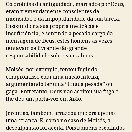
o
p
a
Os profetas da antigüidade, marcados por Deus,
p
u
ç
eram tremendamente conscientes da
o
b
ã
imensidão e da impopularidade da sua tarefa.
s
l
o
Insistindo na sua própria ineficácia e
t
i
é
c
insuficiência, e sentindo a pesada carga da
t
a
mensagem de Deus, estes homens às vezes
ã
ç
tentavam se livrar de tão grande
o
ã
v
responsabilidade sobre suas almas.
o
a
s
Moisés, por exemplo, tentou fugir do
t
compromisso com uma nação inteira,
a
argumentando ter uma “língua pesada” ou
q
gaga. Entretanto, Deus não aceitou sua fuga e
u
lhe deu um porta-voz em Arão.
a
n
Jeremias, também, arrazoou que era apenas
t
o
uma criança. E, como no caso de Moisés, a
o
desculpa não foi aceita. Pois homens escolhidos