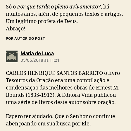
:
Só o
Por que tarda o pleno avivamento?
, há
muitos anos, além de pequenos textos e artigos.
Um legítimo profeta de Deus.
Abraço!
POR AUTOR DO POST
d
Maria de Luca
i
05/05/2018 às 11:21
z
:
CARLOS HENRIQUE SANTOS BARRETO o livro
Tesouros da Oração era uma compilação e
condensação das melhores obras de Ernest M.
Bounds (1835-1913). A Editora Vida publicou
uma série de livros deste autor sobre oração.
Espero ter ajudado. Que o Senhor o continue
abençoando em sua busca por Ele.