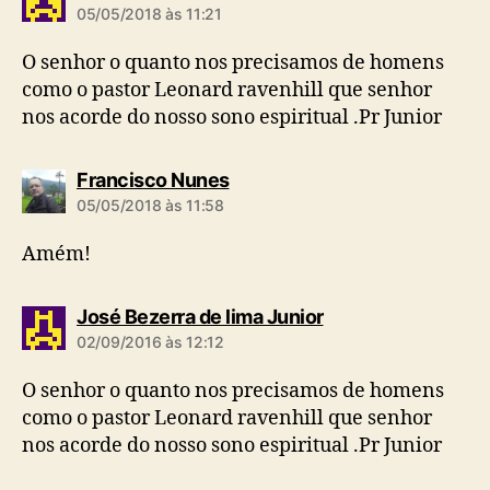
i
05/05/2018 às 11:21
z
:
O senhor o quanto nos precisamos de homens
como o pastor Leonard ravenhill que senhor
nos acorde do nosso sono espiritual .Pr Junior
d
Francisco Nunes
i
05/05/2018 às 11:58
z
:
Amém!
d
José Bezerra de lima Junior
i
02/09/2016 às 12:12
z
:
O senhor o quanto nos precisamos de homens
como o pastor Leonard ravenhill que senhor
nos acorde do nosso sono espiritual .Pr Junior