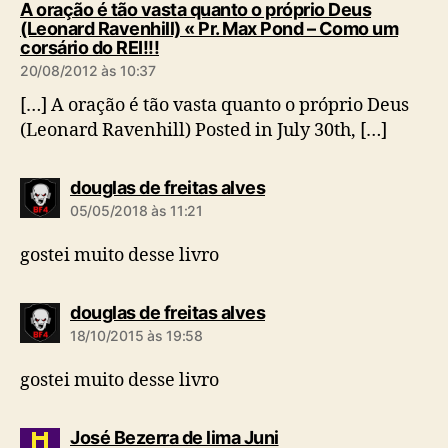
A oração é tão vasta quanto o próprio Deus
(Leonard Ravenhill) « Pr. Max Pond – Como um
d
corsário do REI!!!
i
20/08/2012 às 10:37
z
:
[…] A oração é tão vasta quanto o próprio Deus
(Leonard Ravenhill) Posted in July 30th, […]
d
douglas de freitas alves
i
05/05/2018 às 11:21
z
:
gostei muito desse livro
d
douglas de freitas alves
i
18/10/2015 às 19:58
z
:
gostei muito desse livro
d
José Bezerra de lima Juni