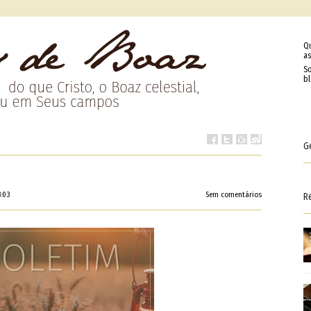
Q
as
So
b
G
3:03
Sem comentários
R