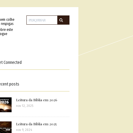
uem colhe
 respigas
bre este
logue
et Connected
ecent posts
Leitura da Bíblia em 2026
nov 12, 2025
Leitura da Bíblia em 2025
nov 9, 2024