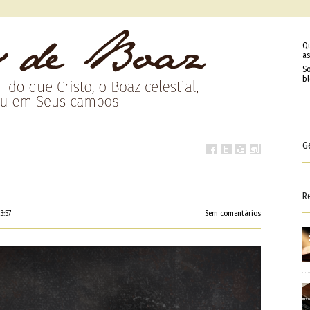
Q
as
So
b
G
R
3:57
Sem comentários