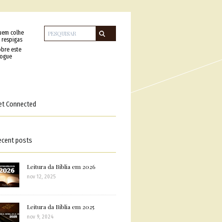
uem colhe
 respigas
bre este
logue
et Connected
ecent posts
Leitura da Bíblia em 2026
nov 12, 2025
Leitura da Bíblia em 2025
nov 9, 2024