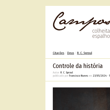
Citações
/
Deus
/
R. C. Sproul
Controle da história
Autor:
R. C. Sproul
publicado por
Francisco Nunes
em
23/05/2024
•
1