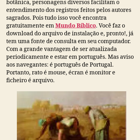
botânica, personagens diversos facilitam o
t
i
p
c
entendimento dos registros feitos pelos autores
é
a
sagrados. Pois tudo isso você encontra
d
ç
gratuitamente em
Mundo Bíblico
. Você faz o
i
ã
a
download do arquivo de instalação e, pronto!, já
o
b
tem uma fonte de consulta em seu computador.
í
Com a grande vantagem de ser atualizada
b
periodicamente e estar em português. Mas aviso
l
aos navegantes: é português de Portugal.
i
Portanto, rato é mouse, écran é monitor e
c
ficheiro é arquivo.
a