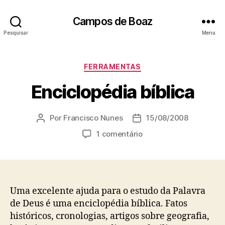
Campos de Boaz
Pesquisar
Menu
C
FERRAMENTAS
a
Enciclopédia bíblica
t
e
g
Por
Francisco Nunes
15/08/2008
A
D
o
u
a
r
e
1 comentário
t
t
i
m
o
a
a
E
r
d
s
n
d
e
c
o
p
i
Uma excelente ajuda para o estudo da Palavra
p
u
c
de Deus é uma enciclopédia bíblica. Fatos
o
b
l
históricos, cronologias, artigos sobre geografia,
s
l
o