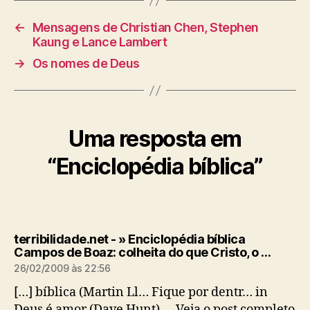
←
Mensagens de Christian Chen, Stephen
Kaung e Lance Lambert
→
Os nomes de Deus
Uma resposta em
“Enciclopédia bíblica”
terribilidade.net - » Enciclopédia bíblica
d
Campos de Boaz: colheita do que Cristo, o …
i
26/02/2009 às 22:56
z
:
[…] bíblica (Martin Ll… Fique por dentr… in
Deus é amor (Dave Hunt) … Veja o post completo