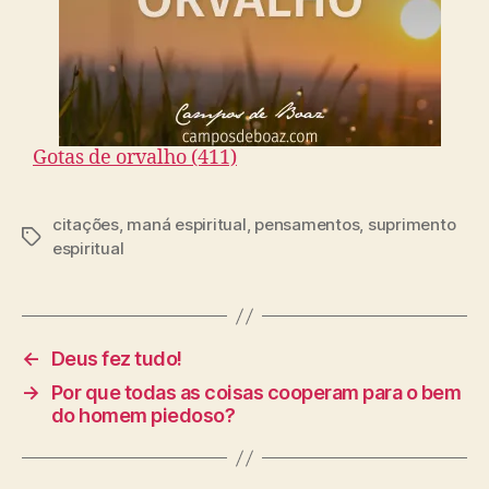
Gotas de orvalho (411)
citações
,
maná espiritual
,
pensamentos
,
suprimento
T
espiritual
a
g
s
←
Deus fez tudo!
→
Por que todas as coisas cooperam para o bem
do homem piedoso?