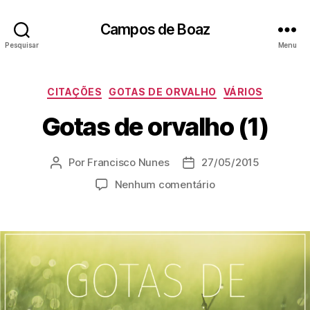
Campos de Boaz
Pesquisar
Menu
C
CITAÇÕES
GOTAS DE ORVALHO
VÁRIOS
a
Gotas de orvalho (1)
t
e
g
Por
Francisco Nunes
27/05/2015
A
D
o
u
a
r
e
Nenhum comentário
t
t
i
m
o
a
a
G
r
d
s
o
d
e
t
o
p
a
p
u
s
o
b
d
s
l
e