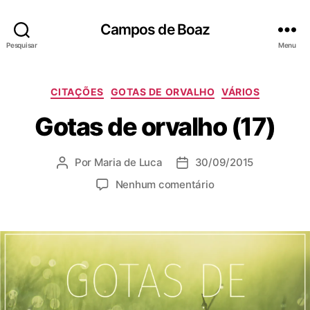
Campos de Boaz
Pesquisar
Menu
C
CITAÇÕES
GOTAS DE ORVALHO
VÁRIOS
a
Gotas de orvalho (17)
t
e
g
Por
Maria de Luca
30/09/2015
A
D
o
u
a
r
e
Nenhum comentário
t
t
i
m
o
a
a
G
r
d
s
o
d
e
t
o
p
a
p
u
s
o
b
d
s
l
e