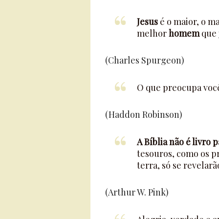
Jesus
é o maior, o ma
melhor
homem
que 
(Charles Spurgeon)
O que preocupa vo
(Haddon Robinson)
A Bíblia não é livro
tesouros, como os p
terra, só se revelar
(Arthur W. Pink)