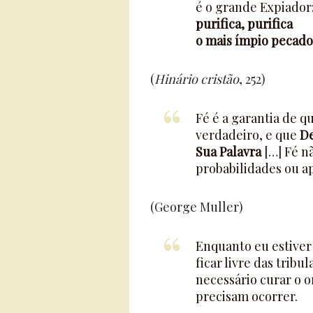
é o grande Expiador
purifica, purifica
o mais ímpio pecado
(
Hinário cristão
, 252)
Fé é a garantia de q
verdadeiro, e que
De
Sua Palavra
[…] Fé n
probabilidades ou a
(George Muller)
Enquanto eu estiver 
ficar livre das trib
necessário curar o o
precisam ocorrer.