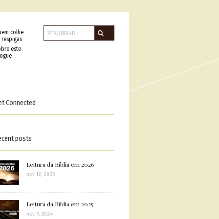
uem colhe
 respigas
bre este
logue
et Connected
ecent posts
Leitura da Bíblia em 2026
nov 12, 2025
Leitura da Bíblia em 2025
nov 9, 2024