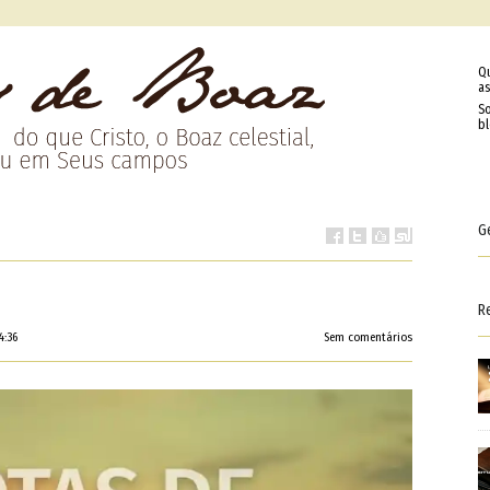
Q
as
So
b
G
R
4:36
Sem comentários