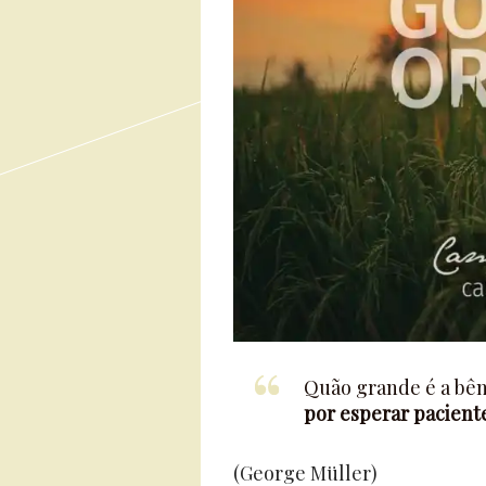
Quão grande é a bê
por esperar pacien
(George Müller)