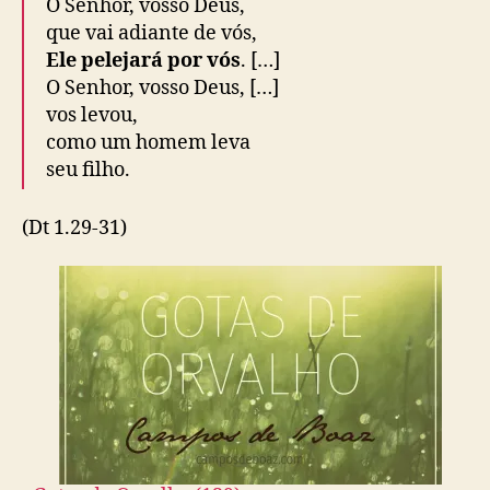
O
Senhor
, vosso Deus,
que vai adiante de vós,
Ele pelejará por vós
. […]
O
Senhor
, vosso Deus, […]
vos levou,
como um homem leva
seu filho.
(Dt 1.29-31)