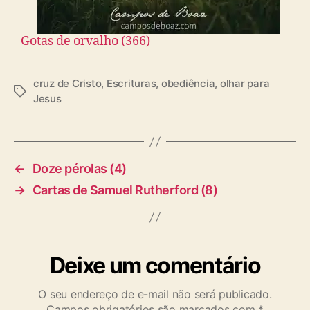
Gotas de orvalho (366)
cruz de Cristo
,
Escrituras
,
obediência
,
olhar para
T
Jesus
a
g
s
←
Doze pérolas (4)
→
Cartas de Samuel Rutherford (8)
Deixe um comentário
O seu endereço de e-mail não será publicado.
Campos obrigatórios são marcados com
*