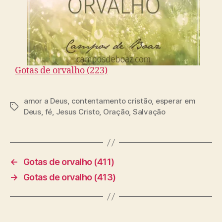
Gotas de orvalho (223)
amor a Deus
,
contentamento cristão
,
esperar em
T
Deus
,
fé
,
Jesus Cristo
,
Oração
,
Salvação
a
g
s
←
Gotas de orvalho (411)
→
Gotas de orvalho (413)