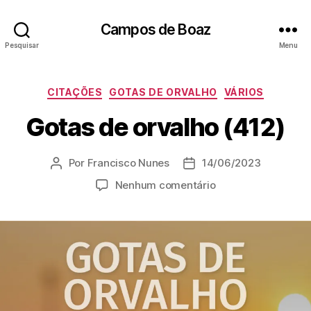
Campos de Boaz
Pesquisar
Menu
C
CITAÇÕES
GOTAS DE ORVALHO
VÁRIOS
a
Gotas de orvalho (412)
t
e
g
Por
Francisco Nunes
14/06/2023
A
D
o
u
a
r
e
Nenhum comentário
t
t
i
m
o
a
a
G
r
d
s
o
d
e
t
o
p
a
p
u
s
o
b
d
s
l
e