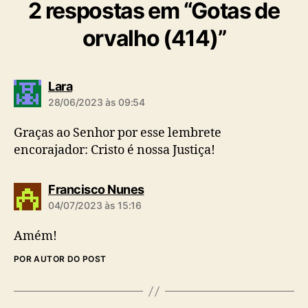
2 respostas em “Gotas de
orvalho (414)”
d
Lara
i
28/06/2023 às 09:54
z
:
Graças ao Senhor por esse lembrete
encorajador: Cristo é nossa Justiça!
d
Francisco Nunes
i
04/07/2023 às 15:16
z
:
Amém!
POR AUTOR DO POST