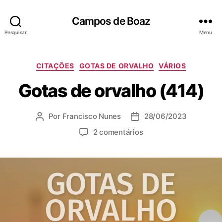
Campos de Boaz
Pesquisar
Menu
C
CITAÇÕES
GOTAS DE ORVALHO
VÁRIOS
a
Gotas de orvalho (414)
t
e
g
Por
Francisco Nunes
28/06/2023
A
D
o
u
a
r
e
2 comentários
t
t
i
m
o
a
a
G
r
d
s
o
d
e
t
o
p
a
p
u
s
o
b
d
s
l
e