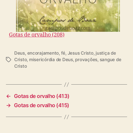
Gotas de orvalho (208)
Deus
,
encorajamento
,
fé
,
Jesus Cristo
,
justiça de
Cristo
,
misericórdia de Deus
,
provações
,
sangue de
T
Cristo
a
g
s
←
Gotas de orvalho (413)
→
Gotas de orvalho (415)