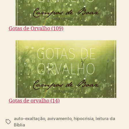
Gotas de Orvalho (109)
Gotas de orvalho (14)
auto-exaltação
,
avivamento
,
hipocrisia
,
leitura da
T
Bíblia
a