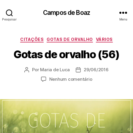
Campos de Boaz
Pesquisar
Menu
C
CITAÇÕES
GOTAS DE ORVALHO
VÁRIOS
a
Gotas de orvalho (56)
t
e
g
Por
Maria de Luca
29/06/2016
A
D
o
u
a
r
e
Nenhum comentário
t
t
i
m
o
a
a
G
r
d
s
o
d
e
t
o
p
a
p
u
s
o
b
d
s
l
e