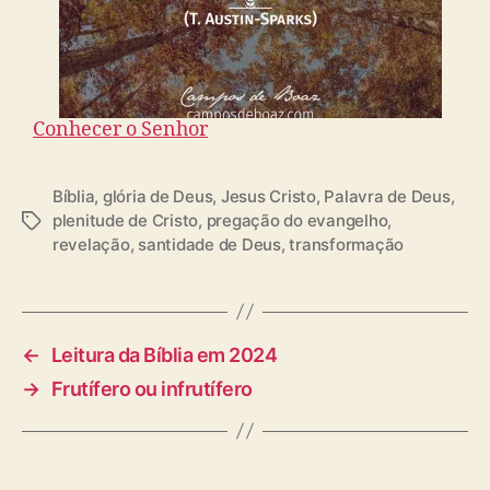
Conhecer o Senhor
Bíblia
,
glória de Deus
,
Jesus Cristo
,
Palavra de Deus
,
plenitude de Cristo
,
pregação do evangelho
,
T
revelação
,
santidade de Deus
,
transformação
a
g
s
←
Leitura da Bíblia em 2024
→
Frutífero ou infrutífero