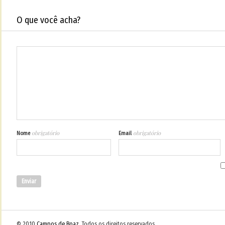
O que você acha?
obrigatório
obrigatório
Nome
Email
© 2010
Campos de Boaz
. Todos os direitos reservados