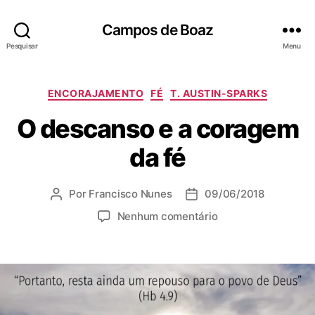
Campos de Boaz
Pesquisar
Menu
C
ENCORAJAMENTO
FÉ
T. AUSTIN-SPARKS
a
O descanso e a coragem
t
e
da fé
g
o
r
Por
Francisco Nunes
09/06/2018
A
D
i
u
a
a
e
Nenhum comentário
t
t
s
m
o
a
O
r
d
d
d
e
e
o
p
s
p
u
c