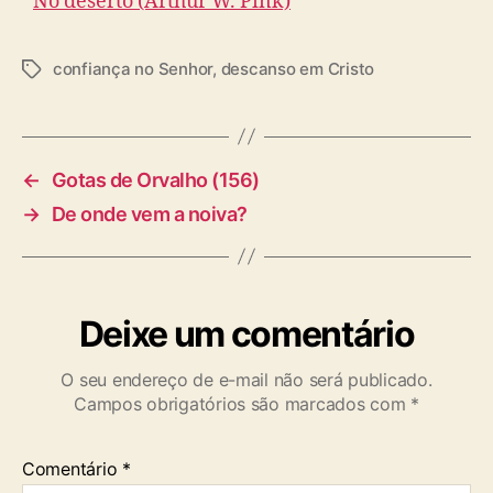
No deserto (Arthur W. Pink)
confiança no Senhor
,
descanso em Cristo
T
a
g
s
←
Gotas de Orvalho (156)
→
De onde vem a noiva?
Deixe um comentário
O seu endereço de e-mail não será publicado.
Campos obrigatórios são marcados com
*
Comentário
*