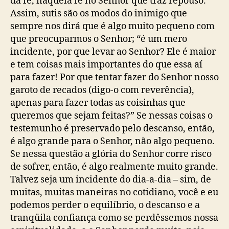
da fé, naquela fé no Senhor que traz repouso.
Assim, sutis são os modos do inimigo que
sempre nos dirá que é algo muito pequeno com
que preocuparmos o Senhor; “é um mero
incidente, por que levar ao Senhor? Ele é maior
e tem coisas mais importantes do que essa aí
para fazer! Por que tentar fazer do Senhor nosso
garoto de recados (digo-o com reverência),
apenas para fazer todas as coisinhas que
queremos que sejam feitas?” Se nessas coisas o
testemunho é preservado pelo descanso, então,
é algo grande para o Senhor, não algo pequeno.
Se nessa questão a glória do Senhor corre risco
de sofrer, então, é algo realmente muito grande.
Talvez seja um incidente do dia-a-dia – sim, de
muitas, muitas maneiras no cotidiano, você e eu
podemos perder o equilíbrio, o descanso e a
tranqüila confiança como se perdêssemos nossa