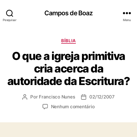
Campos de Boaz
Pesquisar
Menu
C
BÍBLIA
a
O que a igreja primitiva
t
e
cria acerca da
g
o
autoridade da Escritura?
r
i
a
Por
Francisco Nunes
02/12/2007
A
D
s
u
a
e
Nenhum comentário
t
t
m
o
a
O
r
d
q
d
e
u