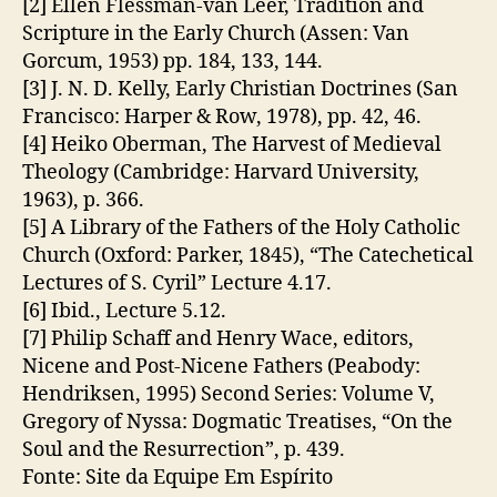
[2] Ellen Flessman-van Leer, Tradition and
Scripture in the Early Church (Assen: Van
Gorcum, 1953) pp. 184, 133, 144.
[3] J. N. D. Kelly, Early Christian Doctrines (San
Francisco: Harper & Row, 1978), pp. 42, 46.
[4] Heiko Oberman, The Harvest of Medieval
Theology (Cambridge: Harvard University,
1963), p. 366.
[5] A Library of the Fathers of the Holy Catholic
Church (Oxford: Parker, 1845), “The Catechetical
Lectures of S. Cyril” Lecture 4.17.
[6] Ibid., Lecture 5.12.
[7] Philip Schaff and Henry Wace, editors,
Nicene and Post-Nicene Fathers (Peabody:
Hendriksen, 1995) Second Series: Volume V,
Gregory of Nyssa: Dogmatic Treatises, “On the
Soul and the Resurrection”, p. 439.
Fonte: Site da Equipe Em Espírito