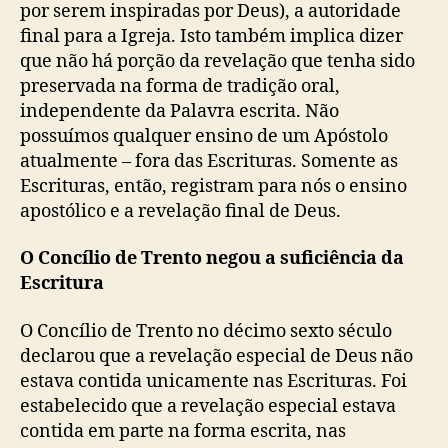
a
por serem inspiradas por Deus), a autoridade
a
final para a Igreja. Isto também implica dizer
c
que não há porção da revelação que tenha sido
e
preservada na forma de tradição oral,
r
independente da Palavra escrita. Não
c
a
possuímos qualquer ensino de um Apóstolo
d
atualmente – fora das Escrituras. Somente as
a
Escrituras, então, registram para nós o ensino
a
apostólico e a revelação final de Deus.
u
t
O Concílio de Trento negou a suficiência da
o
Escritura
r
i
O Concílio de Trento no décimo sexto século
d
a
declarou que a revelação especial de Deus não
d
estava contida unicamente nas Escrituras. Foi
e
estabelecido que a revelação especial estava
d
contida em parte na forma escrita, nas
a