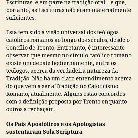
Escrituras, e em parte na tradição oral – e que,
E
portanto, as Escrituras não eram materialmente
s
suficientes.
c
r
i
Esta tem sido a visão universal dos teólogos
t
católicos romanos ao longo dos séculos, desde o
u
Concílio de Trento. Entretanto, é interessante
r
observar que mesmo no círculo católico romano
a
existe um debate hodiernamente, entre os
?
teólogos, acerca da verdadeira natureza da
Tradição. Não há um claro entendimento acerca
do que vem a ser a Tradição no Catolicismo
Romano, atualmente. Alguns estão concordes
com a definição proposta por Trento enquanto
outros a rechaçam.
Os Pais Apostólicos e os Apologistas
sustentaram Sola Scriptura