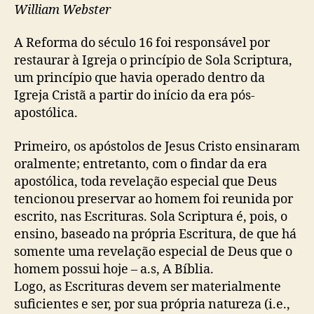
o
p
e
William Webster
p
u
a
o
b
i
A Reforma do século 16 foi responsável por
s
l
g
restaurar à Igreja o princípio de Sola Scriptura,
t
i
r
um princípio que havia operado dentro da
c
e
a
Igreja Cristã a partir do início da era pós-
j
ç
apostólica.
a
ã
p
o
Primeiro, os apóstolos de Jesus Cristo ensinaram
r
i
oralmente; entretanto, com o findar da era
m
apostólica, toda revelação especial que Deus
i
tencionou preservar ao homem foi reunida por
t
escrito, nas Escrituras. Sola Scriptura é, pois, o
i
ensino, baseado na própria Escritura, de que há
v
somente uma revelação especial de Deus que o
a
homem possui hoje – a.s, A Bíblia.
c
r
Logo, as Escrituras devem ser materialmente
i
suficientes e ser, por sua própria natureza (i.e.,