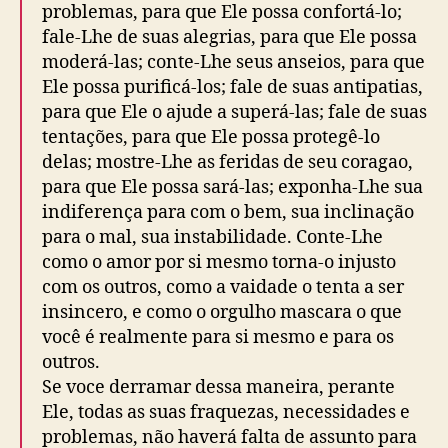
t
i
problemas, para que Ele possa confortá-lo;
c
fale-Lhe de suas alegrias, para que Ele possa
a
moderá-las; conte-Lhe seus anseios, para que
ç
Ele possa purificá-los; fale de suas antipatias,
ã
para que Ele o ajude a superá-las; fale de suas
o
tentações, para que Ele possa protegê-lo
delas; mostre-Lhe as feridas de seu coragao,
para que Ele possa sará-las; exponha-Lhe sua
indiferença para com o bem, sua inclinação
para o mal, sua instabilidade. Conte-Lhe
como o amor por si mesmo torna-o injusto
com os outros, como a vaidade o tenta a ser
insincero, e como o orgulho mascara o que
você é realmente para si mesmo e para os
outros.
Se voce derramar dessa maneira, perante
Ele, todas as suas fraquezas, necessidades e
problemas, não haverá falta de assunto para