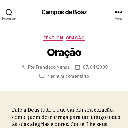
Campos de Boaz
Pesquisar
Menu
C
FÉNELON
ORAÇÃO
a
Oração
t
e
g
Por
Francisco Nunes
07/04/2009
A
D
o
u
a
r
e
Nenhum comentário
t
t
i
m
o
a
a
O
r
d
s
r
d
e
a
o
p
ç
Fale a Deus tudo o que vai em seu coração,
p
u
ã
como quem descarrega para um amigo todas
o
b
o
as suas alegrias e dores. Conte-Lhe seus
s
l