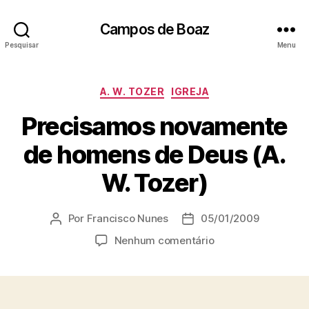
Campos de Boaz
Pesquisar
Menu
C
A. W. TOZER
IGREJA
a
Precisamos novamente
t
e
de homens de Deus (A.
g
o
W. Tozer)
r
i
a
Por
Francisco Nunes
05/01/2009
A
D
s
u
a
e
Nenhum comentário
t
t
m
o
a
P
r
d
r
d
e
e