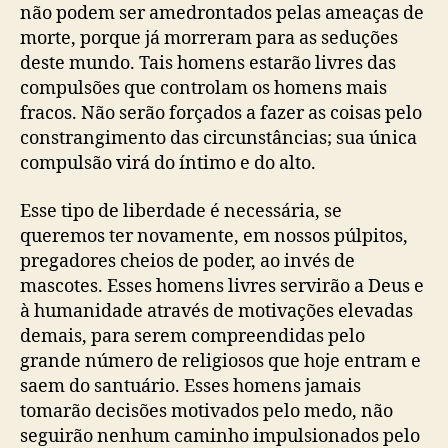
m
não podem ser amedrontados pelas ameaças de
e
morte, porque já morreram para as seduções
n
deste mundo. Tais homens estarão livres das
s
compulsões que controlam os homens mais
d
e
fracos. Não serão forçados a fazer as coisas pelo
D
constrangimento das circunstâncias; sua única
e
compulsão virá do íntimo e do alto.
u
s
Esse tipo de liberdade é necessária, se
(
queremos ter novamente, em nossos púlpitos,
A
pregadores cheios de poder, ao invés de
.
mascotes. Esses homens livres servirão a Deus e
W
à humanidade através de motivações elevadas
.
T
demais, para serem compreendidas pelo
o
grande número de religiosos que hoje entram e
z
saem do santuário. Esses homens jamais
e
tomarão decisões motivados pelo medo, não
r
seguirão nenhum caminho impulsionados pelo
)