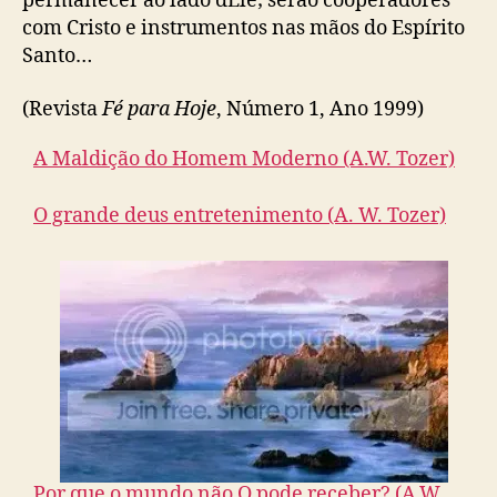
permanecer ao lado dEle; serão cooperadores
com Cristo e instrumentos nas mãos do Espírito
Santo…
(Revista
Fé para Hoje
, Número 1, Ano 1999)
A Maldição do Homem Moderno (A.W. Tozer)
O grande deus entretenimento (A. W. Tozer)
Por que o mundo não O pode receber? (A.W.