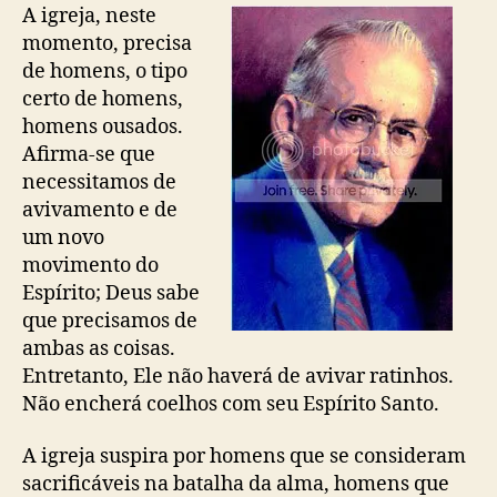
o
p
c
A igreja, neste
p
u
i
momento, precisa
o
b
s
de homens, o tipo
s
l
a
certo de homens,
t
i
m
c
homens ousados.
o
a
Afirma-se que
s
ç
necessitamos de
n
ã
o
avivamento e de
o
v
um novo
a
movimento do
m
Espírito; Deus sabe
e
que precisamos de
n
ambas as coisas.
t
Entretanto, Ele não haverá de avivar ratinhos.
e
d
Não encherá coelhos com seu Espírito Santo.
e
h
A igreja suspira por homens que se consideram
o
sacrificáveis na batalha da alma, homens que