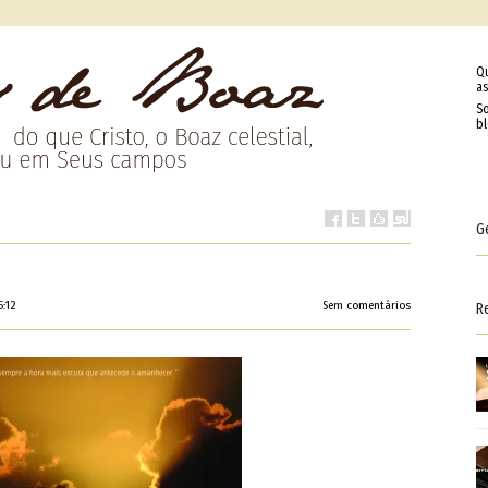
Q
as
So
b
G
5:12
Sem comentários
R