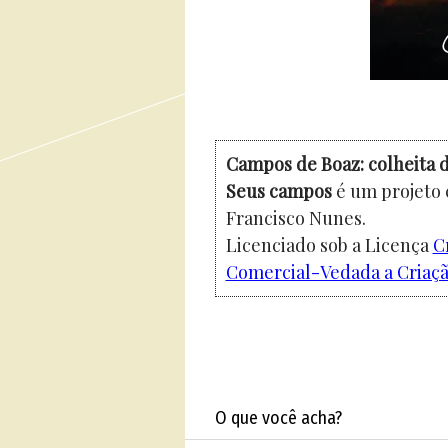
Campos de Boaz: colheita d
Seus campos
é um projeto 
Francisco Nunes.
Licenciado sob a Licença
C
Comercial-Vedada a Criação
O que você acha?