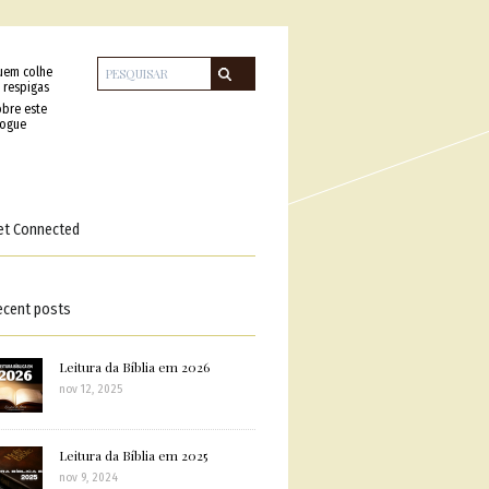
uem colhe
 respigas
bre este
logue
et Connected
ecent posts
Leitura da Bíblia em 2026
nov 12, 2025
Leitura da Bíblia em 2025
nov 9, 2024