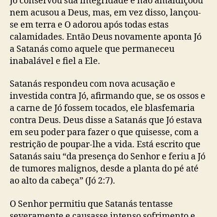
Jó conservou sua integridade e não amaldiçoou
nem acusou a Deus, mas, em vez disso, lançou-
se em terra e O adorou após todas estas
calamidades. Então Deus novamente aponta Jó
a Satanás como aquele que permaneceu
inabalável e fiel a Ele.
Satanás respondeu com nova acusação e
investida contra Jó, afirmando que, se os ossos e
a carne de Jó fossem tocados, ele blasfemaria
contra Deus. Deus disse a Satanás que Jó estava
em seu poder para fazer o que quisesse, com a
restrição de poupar-lhe a vida. Está escrito que
Satanás saiu “da presença do Senhor e feriu a Jó
de tumores malignos, desde a planta do pé até
ao alto da cabeça” (Jó 2:7).
O Senhor permitiu que Satanás tentasse
severamente e causasse intenso sofrimento e