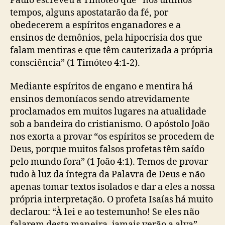
Paulo escreveu a Timóteo que “nos últimos
tempos, alguns apostatarão da fé, por
obedecerem a espíritos enganadores e a
ensinos de demônios, pela hipocrisia dos que
falam mentiras e que têm cauterizada a própria
consciência” (1 Timóteo 4:1-2).
Mediante espíritos de engano e mentira há
ensinos demoníacos sendo atrevidamente
proclamados em muitos lugares na atualidade
sob a bandeira do cristianismo
. O apóstolo João
nos exorta a provar “os espíritos se procedem de
Deus, porque muitos falsos profetas têm saído
pelo mundo fora” (1 João 4:1). Temos de provar
tudo à luz da íntegra da Palavra de Deus e não
apenas tomar textos isolados e dar a eles a nossa
própria interpretação. O profeta Isaías há muito
declarou: “À lei e ao testemunho! Se eles não
falarem desta maneira, jamais verão a alva”