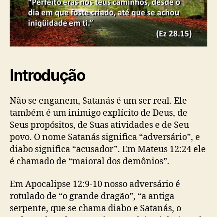
t
i
e
c
S
a
e
ç
u
ã
s
o
A
Introdução
r
d
i
Não se enganem, Satanás é um ser real. Ele
s
também é um inimigo explícito de Deus, de
Seus propósitos, de Suas atividades e de Seu
povo. O nome Satanás significa “adversário”, e
diabo significa “acusador”. Em Mateus 12:24 ele
é chamado de “maioral dos demônios”.
Em Apocalipse 12:9-10 nosso adversário é
rotulado de “o grande dragão”, “a antiga
serpente, que se chama diabo e Satanás, o