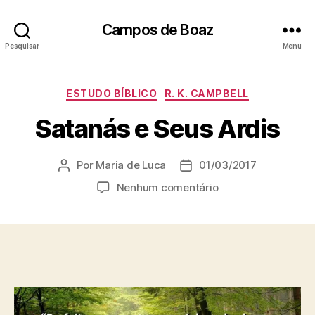
Campos de Boaz
Pesquisar
Menu
C
ESTUDO BÍBLICO
R. K. CAMPBELL
a
Satanás e Seus Ardis
t
e
g
Por
Maria de Luca
01/03/2017
A
D
o
u
a
r
e
Nenhum comentário
t
t
i
m
o
a
a
S
r
d
s
a
d
e
t
o
p
a
p
u
n
o
b
á
s
l
s