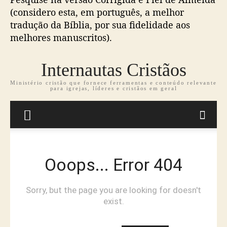
d
e
b
(considero esta, em português, a melhor
o
p
l
tradução da Bíblia, por sua fidelidade aos
p
u
i
o
b
melhores manuscritos).
a
s
l
o
t
i
n
c
l
a
i
ç
n
ã
e
o