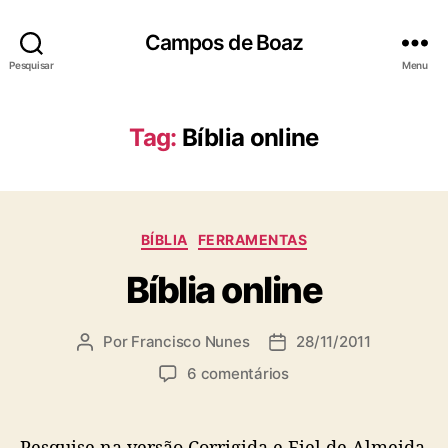
Campos de Boaz
Pesquisar
Menu
Tag:
Bíblia online
C
BÍBLIA
FERRAMENTAS
a
Bíblia online
t
e
g
Por
Francisco Nunes
28/11/2011
A
D
o
u
a
r
e
6 comentários
t
t
i
m
o
a
a
B
r
d
s
í
Pesquise na versão Corrigida e Fiel de Almeida