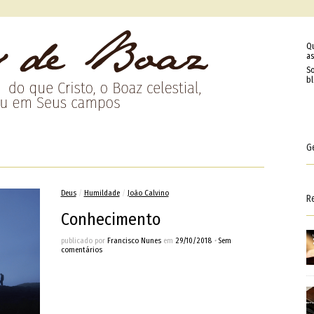
Q
as
So
b
G
Deus
/
Humildade
/
João Calvino
R
Conhecimento
publicado por
Francisco Nunes
em
29/10/2018
•
Sem
comentários