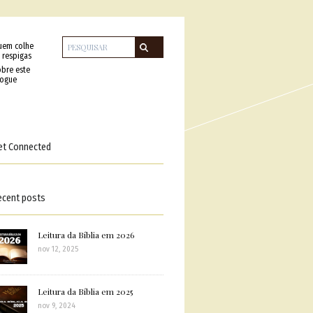
uem colhe
 respigas
bre este
logue
et Connected
ecent posts
Leitura da Bíblia em 2026
nov 12, 2025
Leitura da Bíblia em 2025
nov 9, 2024