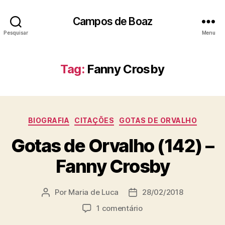
Campos de Boaz
Pesquisar
Menu
Tag:
Fanny Crosby
C
BIOGRAFIA
CITAÇÕES
GOTAS DE ORVALHO
a
Gotas de Orvalho (142) –
t
e
Fanny Crosby
g
o
r
Por
Maria de Luca
28/02/2018
A
D
i
u
a
a
e
1 comentário
t
t
s
m