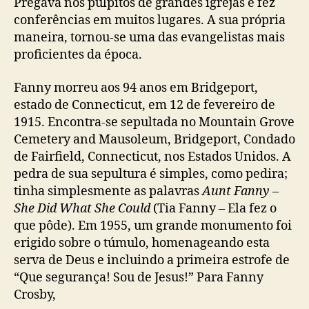
Pregava nos púlpitos de grandes igrejas e fez
conferências em muitos lugares. A sua própria
maneira, tornou-se uma das evangelistas mais
proficientes da época.
Fanny morreu aos 94 anos em Bridgeport,
estado de Connecticut, em 12 de fevereiro de
1915. Encontra-se sepultada no Mountain Grove
Cemetery and Mausoleum, Bridgeport, Condado
de Fairfield, Connecticut, nos Estados Unidos. A
pedra de sua sepultura é simples, como pedira;
tinha simplesmente as palavras
Aunt Fanny –
She Did What She Could
(Tia Fanny – Ela fez o
que pôde). Em 1955, um grande monumento foi
erigido sobre o túmulo, homenageando esta
serva de Deus e incluindo a primeira estrofe de
“Que segurança! Sou de Jesus!” Para Fanny
Crosby,