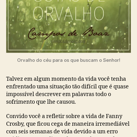
F
a
n
n
y
C
r
o
s
Orvalho do céu para os que buscam o Senhor!
b
y
Talvez em algum momento da vida você tenha
enfrentado uma situação tão difícil que é quase
impossível descrever em palavras todo o
sofrimento que lhe causou.
Convido você a refletir sobre a vida de Fanny
Crosby, que ficou cega de maneira irremediável
com seis semanas de vida devido a um erro