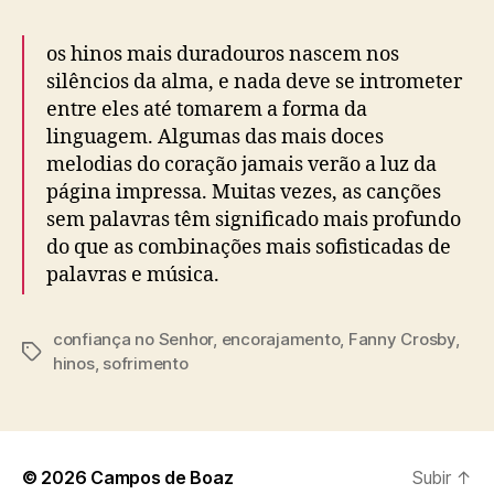
os hinos mais duradouros nascem nos
silêncios da alma, e nada deve se intrometer
entre eles até tomarem a forma da
linguagem. Algumas das mais doces
melodias do coração jamais verão a luz da
página impressa. Muitas vezes, as canções
sem palavras têm significado mais profundo
do que as combinações mais sofisticadas de
palavras e música.
confiança no Senhor
,
encorajamento
,
Fanny Crosby
,
T
hinos
,
sofrimento
a
g
s
© 2026
Campos de Boaz
Subir
↑