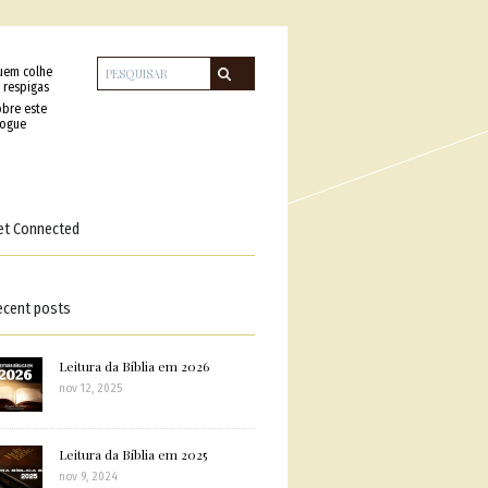
uem colhe
 respigas
bre este
logue
et Connected
ecent posts
Leitura da Bíblia em 2026
nov 12, 2025
Leitura da Bíblia em 2025
nov 9, 2024