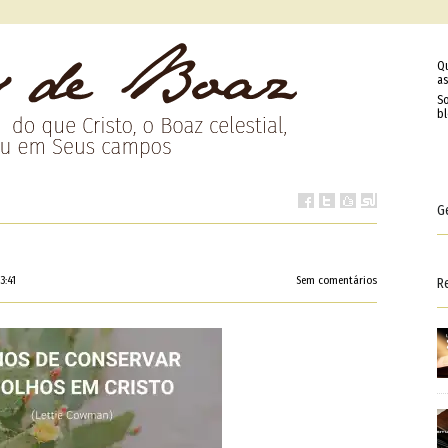
Q
as
So
b
G
3:41
Sem comentários
R