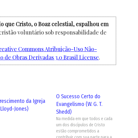
o que Cristo, o Boaz celestial, espalhou em
cristão voluntário sob responsabilidade de
reative Commons Atribuição-Uso Não-
 de Obras Derivadas 3.0 Brasil License
.
O Sucesso Certo do
rescimento da Igreja
Evangelismo (W. G. T.
 Lloyd-Jones)
Shedd)
Na medida em que todos e cada
um dos discípulos de Cristo
estão comprometidos a
contribuir com sua parte para a