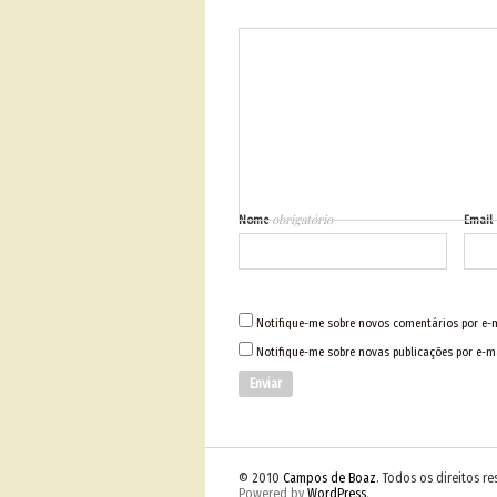
obrigatório
Nome
Email
Notifique-me sobre novos comentários por e-m
Notifique-me sobre novas publicações por e-ma
© 2010
Campos de Boaz
. Todos os direitos r
Powered by
WordPress
.