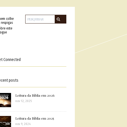
uem colhe
 respigas
bre este
logue
et Connected
ecent posts
Leitura da Bíblia em 2026
nov 12, 2025
Leitura da Bíblia em 2025
nov 9, 2024