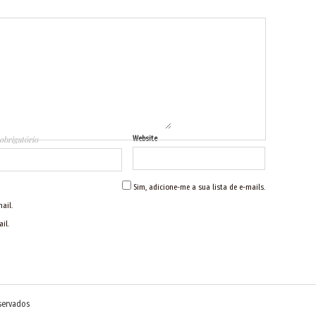
obrigatório
Website
Sim, adicione-me a sua lista de e-mails.
ail.
il.
eservados