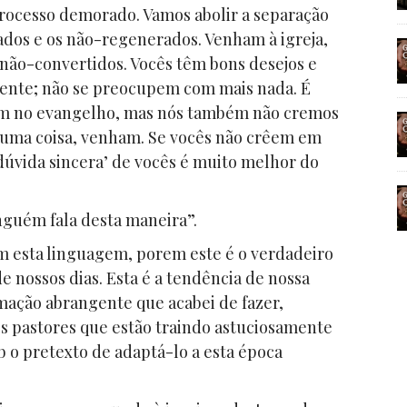
rocesso demorado. Vamos abolir a separação
ados e os não-regenerados. Venham à igreja,
 não-convertidos. Vocês têm bons desejos e
ciente; não se preocupem com mais nada. É
em no evangelho, mas nós também não cremos
guma coisa, venham. Se vocês não crêem em
dúvida sincera’ de vocês é muito melhor do
inguém fala desta maneira”.
m esta linguagem, porem este é o verdadeiro
de nossos dias. Esta é a tendência de nossa
irmação abrangente que acabei de fazer,
os pastores que estão traindo astuciosamente
 o pretexto de adaptá-lo a esta época