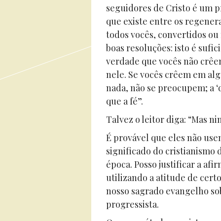
seguidores de Cristo é um p
que existe entre os regener
todos vocês, convertidos ou
boas resoluções: isto é sufi
verdade que vocês não crê
nele. Se vocês crêem em al
nada, não se preocupem; a ‘
que a fé”.
Talvez o leitor diga: “Mas n
É provável que eles não use
significado do cristianismo 
época. Posso justificar a af
utilizando a atitude de cert
nosso sagrado evangelho sob
progressista.