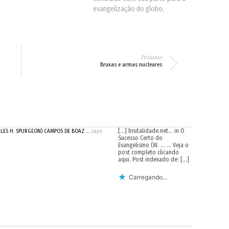
evangelização do globo,
levanta-se uma pergunta
interessante e importante: “A
obra é possível?” Não poderia
acontecer de a igreja estar
Próximo
tentando muito? A grande parte
Bruxas e armas nucleares
do mundo ainda é…
[…] brutalidade.net… in O
RLES H. SPURGEON) CAMPOS DE BOAZ …
says:
Sucesso Certo do
Evangelismo (W. … … Veja o
post completo clicando
aqui. Post indexado de: […]
Carregando...