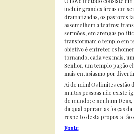
O novo método consiste em i
incluir grandes áreas em se
dramatizadas, os pastores f
assemelhem a teatros; tran
sermões, em arengas política
transformam o templo em tea
objetivo é entreter os homen
tornando, cada vez mais, um 
Senhor, um templo pagão che
mais entusiasmo por divert
Ai de mim! Os limites estão 
muitas pessoas não existe i
do mundo; e nenhum Deus, e
da qual operam as forças da
respeito desta proposta tão 
Fonte