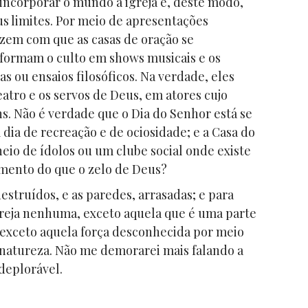
ncorporar o mundo à igreja e, deste modo,
us limites. Por meio de apresentações
azem com que as casas de oração se
sformam o culto em shows musicais e os
s ou ensaios filosóficos. Na verdade, eles
tro e os servos de Deus, em atores cujo
s. Não é verdade que o Dia do Senhor está se
dia de recreação e de ociosidade; e a Casa do
io de ídolos ou um clube social onde existe
imento do que o zelo de Deus?
destruídos, e as paredes, arrasadas; e para
greja nenhuma, exceto aquela que é uma parte
xceto aquela força desconhecida por meio
 natureza. Não me demorarei mais falando a
deplorável.