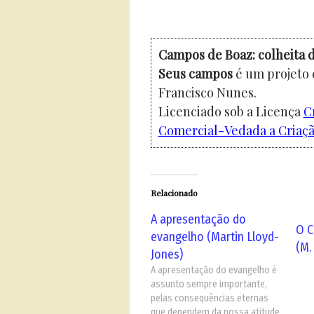
Campos de Boaz: colheita d
Seus campos
é um projeto 
Francisco Nunes.
Licenciado sob a Licença
C
Comercial-Vedada a Criação
Relacionado
A apresentação do
O C
evangelho (Martin Lloyd-
(M.
Jones)
A apresentação do evangelho é
assunto sempre importante,
pelas consequências eternas
que dependem da nossa atitude