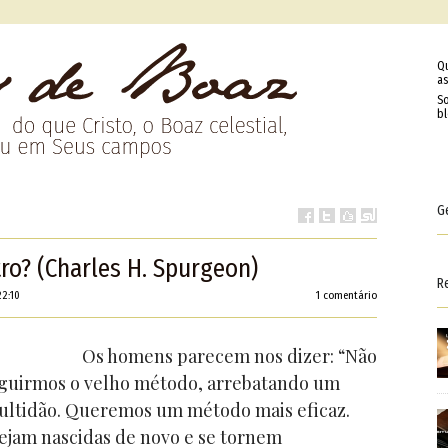
Q
as
So
b
G
o? (Charles H. Spurgeon)
R
22:10
1 comentário
Os homens parecem nos dizer: “Não
eguirmos o velho método, arrebatando um
multidão. Queremos um método mais eficaz.
sejam nascidas de novo e se tornem