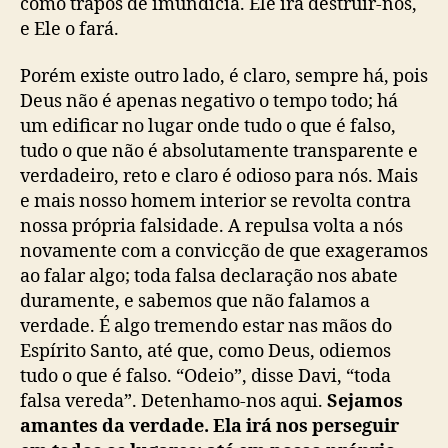
como trapos de imundícia. Ele irá destruir-nos,
a
e Ele o fará.
r
k
Porém existe outro lado, é claro, sempre há, pois
s
Deus não é apenas negativo o tempo todo; há
)
um edificar no lugar onde tudo o que é falso,
tudo o que não é absolutamente transparente e
verdadeiro, reto e claro é odioso para nós. Mais
e mais nosso homem interior se revolta contra
nossa própria falsidade. A repulsa volta a nós
novamente com a convicção de que exageramos
ao falar algo; toda falsa declaração nos abate
duramente, e sabemos que não falamos a
verdade. É algo tremendo estar nas mãos do
Espírito Santo, até que, como Deus, odiemos
tudo o que é falso. “Odeio”, disse Davi, “toda
falsa vereda”. Detenhamo-nos aqui.
Sejamos
amantes da verdade. Ela irá nos perseguir