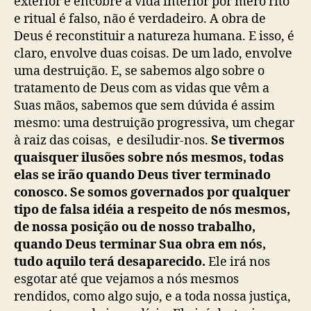
exterior e encobre a vida interior por mero rito
f
a
e ritual é falso, não é verdadeiro. A obra de
l
Deus é reconstituir a natureza humana. E isso, é
s
claro, envolve duas coisas. De um lado, envolve
i
uma destruição. E, se sabemos algo sobre o
d
tratamento de Deus com as vidas que vêm a
a
Suas mãos, sabemos que sem dúvida é assim
d
mesmo: uma destruição progressiva, um chegar
e
(
à raiz das coisas, e desiludir-nos.
Se tivermos
T
quaisquer ilusões sobre nós mesmos, todas
.
elas se irão quando Deus tiver terminado
A
conosco. Se somos governados por qualquer
u
tipo de falsa idéia a respeito de nós mesmos,
s
de nossa posição ou de nosso trabalho,
t
quando Deus terminar Sua obra em nós,
i
tudo aquilo terá desaparecido.
Ele irá nos
n
-
esgotar até que vejamos a nós mesmos
S
rendidos, como algo sujo, e a toda nossa justiça,
p