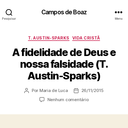
Campos de Boaz
Pesquisar
Menu
C
T. AUSTIN-SPARKS
VIDA CRISTÃ
a
A fidelidade de Deus e
t
e
nossa falsidade (T.
g
o
Austin-Sparks)
r
i
a
Por
Maria de Luca
26/11/2015
A
D
s
u
a
e
Nenhum comentário
t
t
m
o
a
A
r
d
f
d
e
i