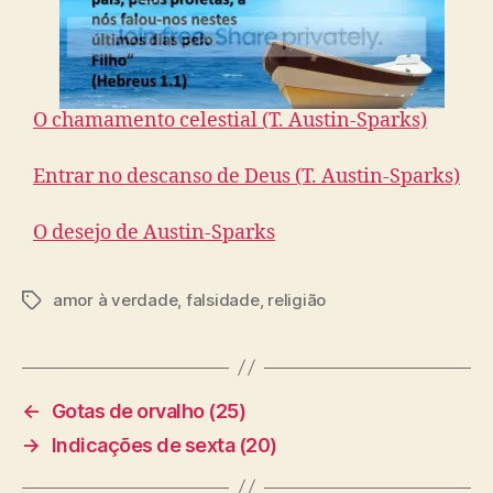
O chamamento celestial (T. Austin-Sparks)
Entrar no descanso de Deus (T. Austin-Sparks)
O desejo de Austin-Sparks
amor à verdade
,
falsidade
,
religião
T
a
g
s
←
Gotas de orvalho (25)
→
Indicações de sexta (20)