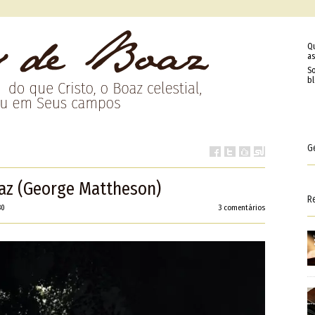
Q
as
So
b
G
paz (George Mattheson)
R
30
3 comentários