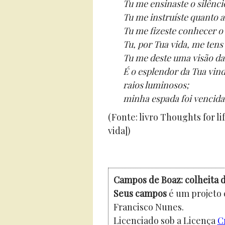
Tu me ensinaste o silênci
Tu me instruíste quanto 
Tu me fizeste conhecer o 
Tu, por Tua vida, me tens
Tu me deste uma visão da
É o esplendor da Tua vin
raios luminosos;
minha espada foi vencida
(Fonte: livro Thoughts for l
vida])
Campos de Boaz: colheita d
Seus campos
é um projeto 
Francisco Nunes.
Licenciado sob a Licença
C