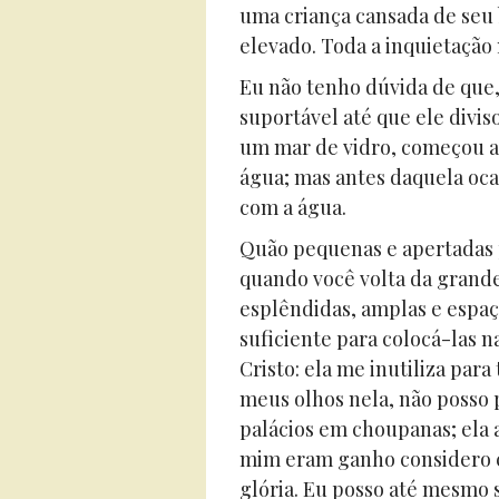
uma criança cansada de seu 
elevado. Toda a inquietação 
Eu não tenho dúvida de que,
suportável até que ele divi
um mar de vidro, começou a
água; mas antes daquela oca
com a água.
Quão pequenas e apertadas 
quando você volta da grande
esplêndidas, amplas e espa
suficiente para colocá-las 
Cristo: ela me inutiliza pa
meus olhos nela, não posso 
palácios em choupanas; ela 
mim eram ganho considero c
glória. Eu posso até mesmo s