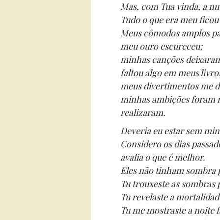
Mas, com Tua vinda, a n
Tudo o que era meu ficou
Meus cômodos amplos pa
meu ouro escureceu;
minhas canções deixaram
faltou algo em meus livro
meus divertimentos me d
minhas ambições foram m
realizaram.
Deveria eu estar sem min
Considero os dias passad
avalia o que é melhor.
Eles não tinham sombra 
Tu trouxeste as sombras p
Tu revelaste a mortalidad
Tu me mostraste a noite 