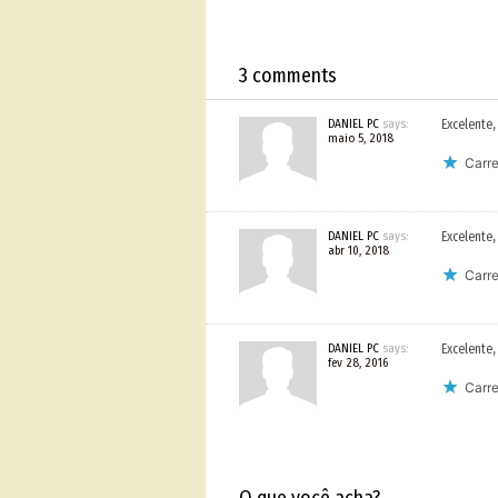
3 comments
DANIEL PC
says:
Excelente,
maio 5, 2018
Carre
DANIEL PC
says:
Excelente,
abr 10, 2018
Carre
DANIEL PC
says:
Excelente,
fev 28, 2016
Carre
O que você acha?