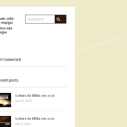
uem colhe
 respigas
bre este
logue
et Connected
ecent posts
Leitura da Bíblia em 2026
nov 12, 2025
Leitura da Bíblia em 2025
nov 9, 2024