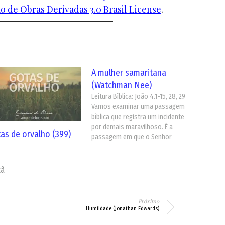
 de Obras Derivadas 3.0 Brasil License
.
A mulher samaritana
(Watchman Nee)
Leitura Bíblica: João 4.1-15, 28, 29
Vamos examinar uma passagem
bíblica que registra um incidente
por demais maravilhoso. É a
as de orvalho (399)
passagem em que o Senhor
Jesus falou com uma mulher no
último grau de degradação e ela
veio a crer Nele. "Deixou [o
tã
Senhor] a Judéia, retirando-se
outra vez para…
Próximo
Humildade (Jonathan Edwards)