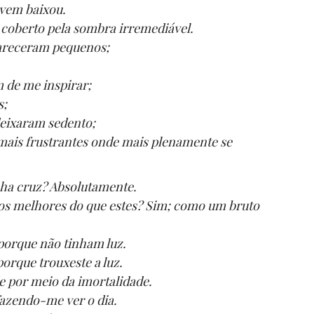
uvem baixou.
 coberto pela sombra irremediável.
receram pequenos;
 de me inspirar;
s;
eixaram sedento;
ais frustrantes onde mais plenamente se
ha cruz? Absolutamente.
os melhores do que estes? Sim; como um bruto
porque não tinham luz.
orque trouxeste a luz.
e por meio da imortalidade.
fazendo-me ver o dia.