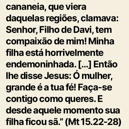
m
cananeia, que viera
a
m
daquelas regiões, clamava:
ã
e
Senhor, Filho de Davi, tem
(
compaixão de mim! Minha
A
n
filha está horrivelmente
d
r
endemoninhada. […] Então
e
w
lhe disse Jesus: Ó mulher,
M
u
grande é a tua fé! Faça-se
r
contigo como queres. E
r
a
desde aquele momento sua
y
)
filha ficou sã.” (Mt 15.22-28)