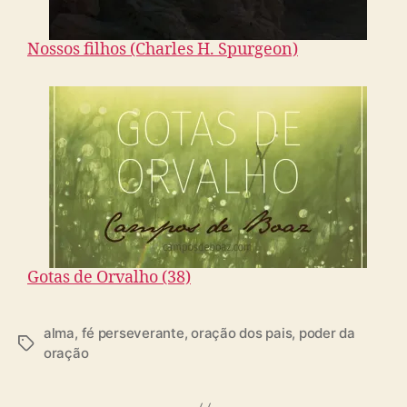
Nossos filhos (Charles H. Spurgeon)
Gotas de Orvalho (38)
alma
,
fé perseverante
,
oração dos pais
,
poder da
T
oração
a
g
s