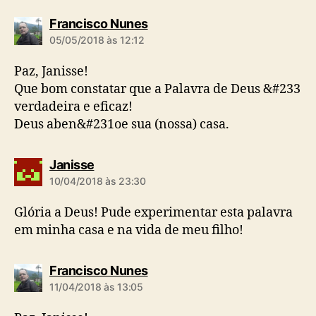
d
Francisco Nunes
i
05/05/2018 às 12:12
z
:
Paz, Janisse!
Que bom constatar que a Palavra de Deus &#233
verdadeira e eficaz!
Deus aben&#231oe sua (nossa) casa.
d
Janisse
i
10/04/2018 às 23:30
z
:
Glória a Deus! Pude experimentar esta palavra
em minha casa e na vida de meu filho!
d
Francisco Nunes
i
11/04/2018 às 13:05
z
: