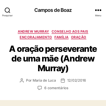
Campos de Boaz
Pesquisar
Menu
C
ANDREW MURRAY
CONSELHO AOS PAIS
a
ENCORAJAMENTO
FAMÍLIA
ORAÇÃO
t
A oração perseverante
e
g
de uma mãe (Andrew
o
r
Murray)
i
a
s
Por
Maria de Luca
12/02/2016
A
D
u
a
e
6 comentários
t
t
m
o
a
A
r
d
o