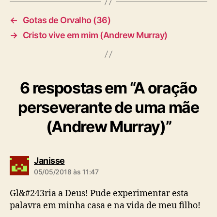
←
Gotas de Orvalho (36)
→
Cristo vive em mim (Andrew Murray)
6 respostas em “A oração
perseverante de uma mãe
(Andrew Murray)”
d
Janisse
i
05/05/2018 às 11:47
z
:
Gl&#243ria a Deus! Pude experimentar esta
palavra em minha casa e na vida de meu filho!