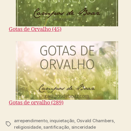
Gotas de Orvalho (45)
Gotas de orvalho (289)
arrependimento
,
inquietação
,
Osvald Chambers
,
T
religiosidade
,
santificação
,
sinceridade
a