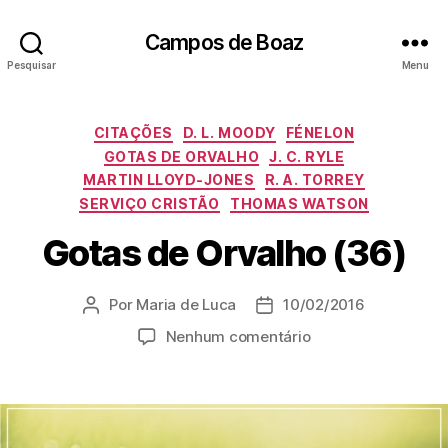
Campos de Boaz
Pesquisar
Menu
C
CITAÇÕES
D. L. MOODY
FÉNELON
a
GOTAS DE ORVALHO
J. C. RYLE
t
MARTIN LLOYD-JONES
R. A. TORREY
e
SERVIÇO CRISTÃO
THOMAS WATSON
g
o
Gotas de Orvalho (36)
r
i
a
Por
Maria de Luca
10/02/2016
A
D
s
u
a
e
Nenhum comentário
t
t
m
o
a
G
r
d
o
d
e
t
o
p
a