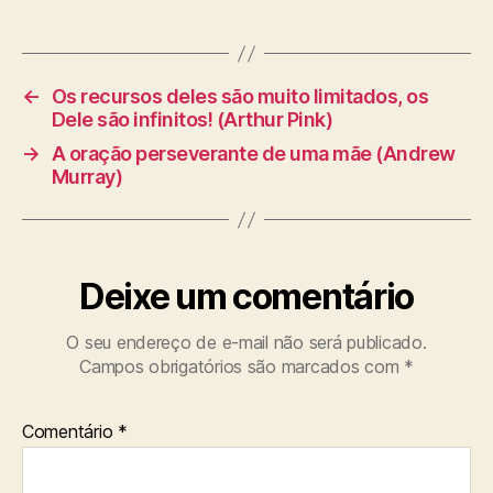
g
s
←
Os recursos deles são muito limitados, os
Dele são infinitos! (Arthur Pink)
→
A oração perseverante de uma mãe (Andrew
Murray)
Deixe um comentário
O seu endereço de e-mail não será publicado.
Campos obrigatórios são marcados com
*
Comentário
*