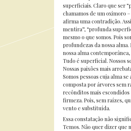
superficiais. Claro que ser 
chamamos de um oximoro – u
afirma uma contradição. Ass
mentira”, “profunda superfi
mesmo o que somos. Pois som
profundezas da nossa alma.
nossa alma contemporânea, 
Tudo é superficial. Nossos s
Nossas paixões mais arrebata
Somos pessoas cuja alma se 
composta por árvores sem ra
recônditos mais escondidos 
firmeza. Pois, sem raízes, 
vento e substituída.
Essa constatação não signif
Temos. Não quer dizer que 