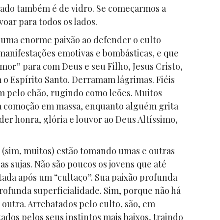
hado também é de vidro. Se começarmos a
voar para todos os lados.
uma enorme paixão ao defender o culto
 manifestações emotivas e bombásticas, e que
or” para com Deus e seu Filho, Jesus Cristo,
o Espírito Santo. Derramam lágrimas. Fiéis
am pelo chão, rugindo como leões. Muitos
a comoção em massa, enquanto alguém grita
er honra, glória e louvor ao Deus Altíssimo,
 (sim, muitos) estão tomando umas e outras
s sujas. Não são poucos os jovens que até
ada após um “cultaço”. Sua paixão profunda
rofunda superficialidade. Sim, porque não há
 outra. Arrebatados pelo culto, são, em
dos pelos seus instintos mais baixos, traindo