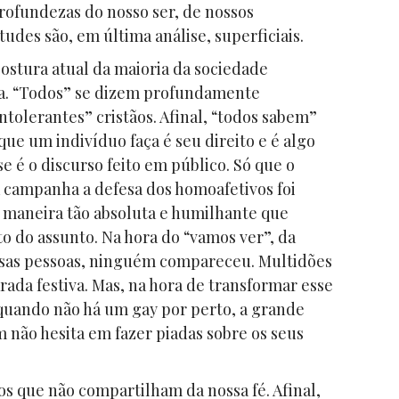
profundezas do nosso ser, de nossos
tudes são, em última análise, superficiais.
tura atual da maioria da sociedade
ia. “Todos” se dizem profundamente
tolerantes” cristãos. Afinal, “todos sabem”
ue um indivíduo faça é seu direito e é algo
 é o discurso feito em público. Só que o
a campanha a defesa dos homoafetivos foi
 maneira tão absoluta e humilhante que
o do assunto. Na hora do “vamos ver”, da
essas pessoas, ninguém compareceu. Multidões
ada festiva. Mas, na hora de transformar esse
quando não há um gay por perto, a grande
 não hesita em fazer piadas sobre os seus
s que não compartilham da nossa fé. Afinal,