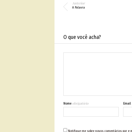
Anterior
A Palavra
O que você acha?
obrigatório
Nome
Email
Notifique-me sobre novos comentários por e-m