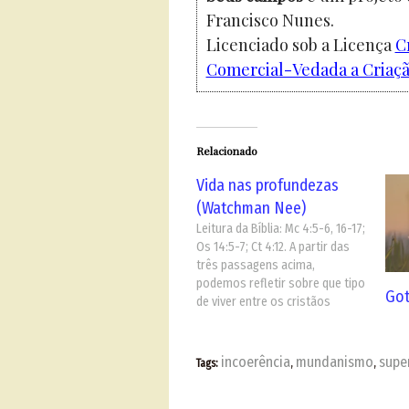
Francisco Nunes.
Licenciado sob a Licença
C
Comercial-Vedada a Criação
Relacionado
Vida nas profundezas
(Watchman Nee)
Leitura da Bíblia: Mc 4:5-6, 16-17;
Os 14:5-7; Ct 4:12. A partir das
três passagens acima,
podemos refletir sobre que tipo
Got
de viver entre os cristãos
agrada a Deus, que tipo de viver
e perseverante e imutável, e que
tipo de viver pode sobreviver
incoerência
mundanismo
super
Tags:
,
,
aos infortúnios e suportar
testes. Por…