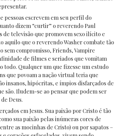
epresentar.
que pessoas escrevem em seu perfil do
uanto dizem “curtir” o reverendo Paul
de televisão que promovem sexo ilícito e
sto aquilo que o reverendo Washer combate tão
xo sem compromisso, Friends, Vampire
nfinidade de filmes e seriados que vomitam
o todo. Qualquer um que fizesse um estudo
ens que povoam a nação virtual teria que
o insanos, hipócritas, e ímpios disfarçados de
ue são. Iludem-se ao pensar que podem ser
de Deus.
erçados em Jesus. Sua paixão por Cristo é tão
como sua paixão pelas inúmeras cores de
entre as mocinhas de Cristo) ou por sapatos –
s e corações esfacelados, vivem sendo