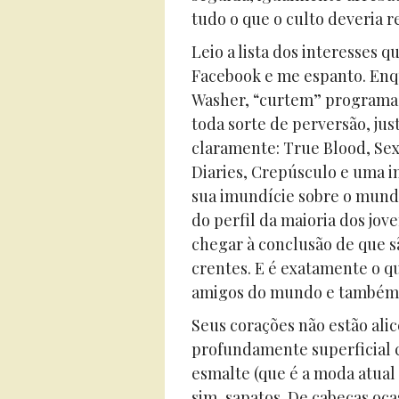
tudo o que o culto deveria r
Leio a lista dos interesses 
Facebook e me espanto. Enq
Washer, “curtem” programas 
toda sorte de perversão, ju
claramente: True Blood, Se
Diaries, Crepúsculo e uma i
sua imundície sobre o mund
do perfil da maioria dos jov
chegar à conclusão de que sã
crentes. E é exatamente o q
amigos do mundo e também 
Seus corações não estão alic
profundamente superficial 
esmalte (que é a moda atual 
sim, sapatos. De cabeças oca