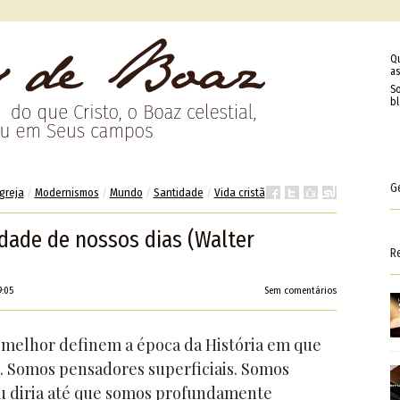
Q
as
So
b
G
Igreja
/
Modernismos
/
Mundo
/
Santidade
/
Vida cristã
idade de nossos dias (Walter
R
9:05
Sem comentários
 melhor definem a época da História em que
e. Somos pensadores superficiais. Somos
, eu diria até que somos profundamente