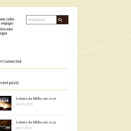
uem colhe
 respigas
bre este
logue
et Connected
ecent posts
Leitura da Bíblia em 2026
nov 12, 2025
Leitura da Bíblia em 2025
nov 9, 2024