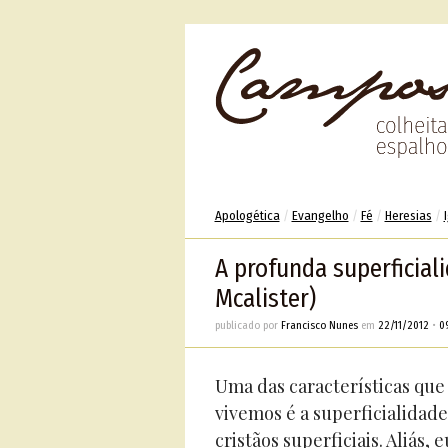
Apologética
/
Evangelho
/
Fé
/
Heresias
/
A profunda superficial
Mcalister)
publicado por
Francisco Nunes
em
22/11/2012
•
0
Uma das características que
vivemos é a superficialidad
cristãos superficiais. Aliás