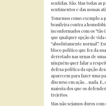
sentidas. São. Mas todas as 
sentimentos e das nossas ati
Tomemos como exemplo a pos
brasileira contra a homofob
inconformados com os “tão in
que qualquer opção de vida q
“absolutamente normal”. Esse
bloco político que fez da su
derrotado nas urnas de uma
ninguém quer falar a respeit
defesa política da opção d
aparecem para fazer uma par
discurso em ação… nada. E, 
maioria dos que os defendem
trejeitos.
Mas não sejamos duros com o