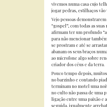
vivemos numa casa cujo tel
jogar pedras, estilhaços vão 
Vejo pessoas demonstrarem 
“gospel”, com todas as suas
afirmam ter um profundo “am
para não mencionar também 
se prostram e até se arrast
abanam os seus braços num
ao microfone algo sobre rend
criador dos céus e da terra.
Pouco tempo depois, muitos
no barzinho e contando piada
terminam no motel uma noit
no culto não passa de uma p
ligação entre uma paixão e a
seguida, igualmente arrebata