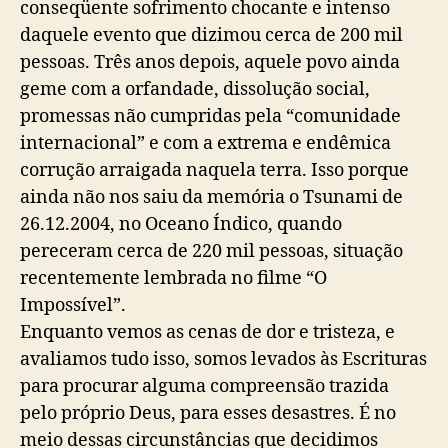
l
conseqüente sofrimento chocante e intenso
a
daquele evento que dizimou cerca de 200 mil
n
pessoas. Três anos depois, aquele povo ainda
o
geme com a orfandade, dissolução social,
P
promessas não cumpridas pela “comunidade
o
r
internacional” e com a extrema e endêmica
t
corrução arraigada naquela terra. Isso porque
e
ainda não nos saiu da memória o Tsunami de
l
26.12.2004, no Oceano Índico, quando
a
)
pereceram cerca de 220 mil pessoas, situação
recentemente lembrada no filme “O
Impossível”.
Enquanto vemos as cenas de dor e tristeza, e
avaliamos tudo isso, somos levados às Escrituras
para procurar alguma compreensão trazida
pelo próprio Deus, para esses desastres. É no
meio dessas circunstâncias que decidimos