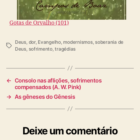
Gotas de Orvalho (101)
Deus
,
dor
,
Evangelho
,
modernismos
,
soberania de
T
Deus
,
sofrimento
,
tragédias
a
g
s
←
Consolo nas aflições, sofrimentos
compensados (A. W. Pink)
→
As gêneses do Gênesis
Deixe um comentário