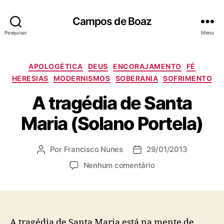
Campos de Boaz
Pesquisar
Menu
C
APOLOGÉTICA
DEUS
ENCORAJAMENTO
FÉ
a
HERESIAS
MODERNISMOS
SOBERANIA
SOFRIMENTO
t
A tragédia de Santa
e
g
Maria (Solano Portela)
o
r
i
Por
Francisco Nunes
29/01/2013
A
D
a
u
a
s
e
Nenhum comentário
t
t
m
o
a
A
r
d
t
d
e
r
o
p
a
A tragédia de Santa Maria está na mente de