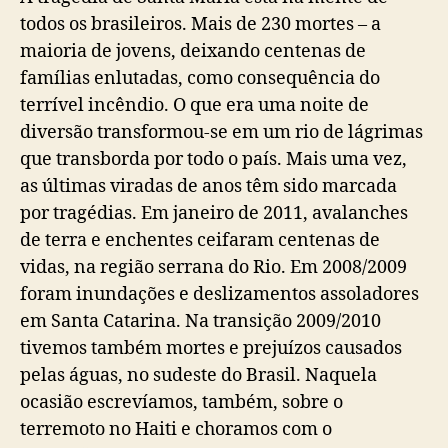
p
u
g
todos os brasileiros. Mais de 230 mortes – a
o
b
é
maioria de jovens, deixando centenas de
s
l
d
t
i
famílias enlutadas, como consequência do
i
c
a
terrível incêndio. O que era uma noite de
a
d
diversão transformou-se em um rio de lágrimas
ç
e
que transborda por todo o país. Mais uma vez,
ã
S
o
as últimas viradas de anos têm sido marcada
a
por tragédias. Em janeiro de 2011, avalanches
n
t
de terra e enchentes ceifaram centenas de
a
vidas, na região serrana do Rio. Em 2008/2009
M
foram inundações e deslizamentos assoladores
a
em Santa Catarina. Na transição 2009/2010
r
i
tivemos também mortes e prejuízos causados
a
pelas águas, no sudeste do Brasil. Naquela
(
ocasião escrevíamos, também, sobre o
S
terremoto no Haiti e choramos com o
o