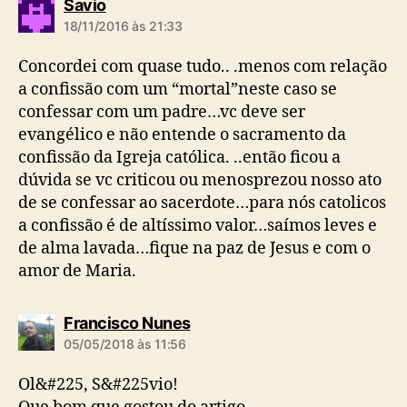
d
Savio
i
18/11/2016 às 21:33
z
:
Concordei com quase tudo.. .menos com relação
a confissão com um “mortal”neste caso se
confessar com um padre…vc deve ser
evangélico e não entende o sacramento da
confissão da Igreja católica. ..então ficou a
dúvida se vc criticou ou menosprezou nosso ato
de se confessar ao sacerdote…para nós catolicos
a confissão é de altíssimo valor…saímos leves e
de alma lavada…fique na paz de Jesus e com o
amor de Maria.
d
Francisco Nunes
i
05/05/2018 às 11:56
z
:
Ol&#225, S&#225vio!