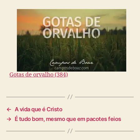
Gotas de orvalho (384)
←
A vida que é Cristo
→
É tudo bom, mesmo que em pacotes feios