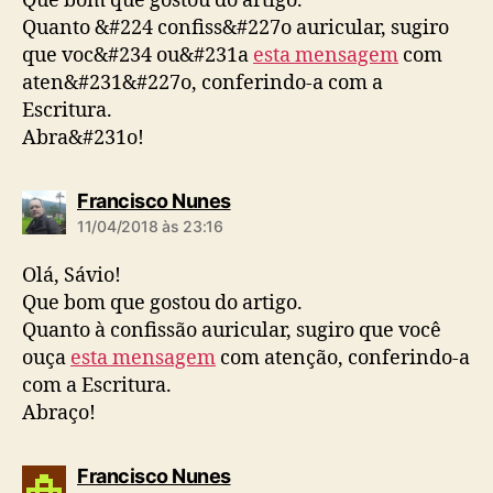
Que bom que gostou do artigo.
Quanto &#224 confiss&#227o auricular, sugiro
que voc&#234 ou&#231a
esta mensagem
com
aten&#231&#227o, conferindo-a com a
Escritura.
Abra&#231o!
d
Francisco Nunes
i
11/04/2018 às 23:16
z
:
Olá, Sávio!
Que bom que gostou do artigo.
Quanto à confissão auricular, sugiro que você
ouça
esta mensagem
com atenção, conferindo-a
com a Escritura.
Abraço!
d
Francisco Nunes