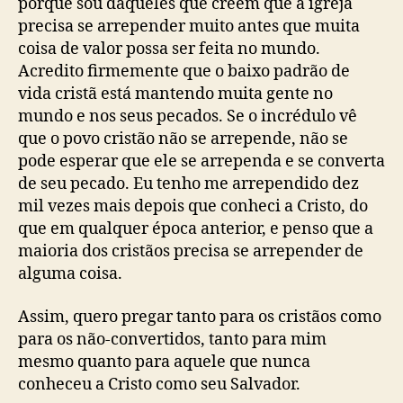
porque sou daqueles que crêem que a igreja
t
i
d
precisa se arrepender muito antes que muita
c
i
a
coisa de valor possa ser feita no mundo.
m
ç
Acredito firmemente que o baixo padrão de
e
ã
vida cristã está mantendo muita gente no
n
o
t
mundo e nos seus pecados. Se o incrédulo vê
o
que o povo cristão não se arrepende, não se
pode esperar que ele se arrependa e se converta
de seu pecado. Eu tenho me arrependido dez
mil vezes mais depois que conheci a Cristo, do
que em qualquer época anterior, e penso que a
maioria dos cristãos precisa se arrepender de
alguma coisa.
Assim, quero pregar tanto para os cristãos como
para os não-convertidos, tanto para mim
mesmo quanto para aquele que nunca
conheceu a Cristo como seu Salvador.