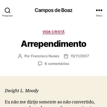
Campos de Boaz
Pesquisar
Menu
C
VIDA CRISTÃ
a
Arrependimento
t
e
g
Por
Francisco Nunes
15/11/2007
A
D
o
u
a
r
e
6 comentários
t
t
i
m
o
a
a
A
r
d
s
r
d
e
r
o
p
e
Dwight L. Moody
p
u
p
o
b
e
Eu não me dirijo somente ao não convertido,
s
l
n