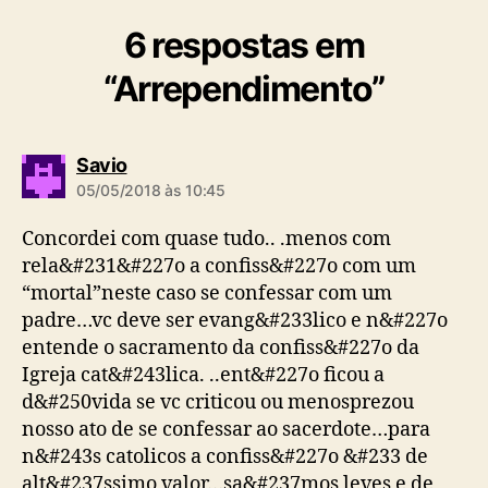
6 respostas em
“Arrependimento”
d
Savio
i
05/05/2018 às 10:45
z
:
Concordei com quase tudo.. .menos com
rela&#231&#227o a confiss&#227o com um
“mortal”neste caso se confessar com um
padre…vc deve ser evang&#233lico e n&#227o
entende o sacramento da confiss&#227o da
Igreja cat&#243lica. ..ent&#227o ficou a
d&#250vida se vc criticou ou menosprezou
nosso ato de se confessar ao sacerdote…para
n&#243s catolicos a confiss&#227o &#233 de
alt&#237ssimo valor…sa&#237mos leves e de