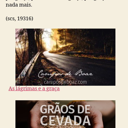
nada mais.
(scs, 19316)
As lágrimas e a graça