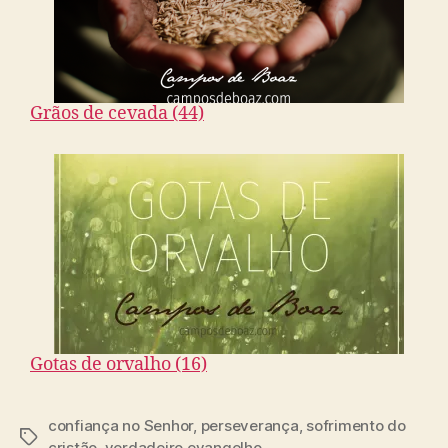
Grãos de cevada (44)
Gotas de orvalho (16)
confiança no Senhor
,
perseverança
,
sofrimento do
T
cristão
,
verdadeiro evangelho