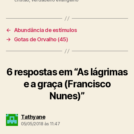
a
g
s
←
Abundância de estímulos
→
Gotas de Orvalho (45)
6 respostas em “As lágrimas
e a graça (Francisco
Nunes)”
d
Tathyane
i
05/05/2018 às 11:47
z
: