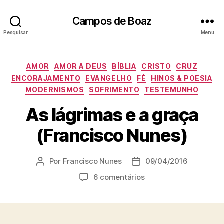
Campos de Boaz
Pesquisar
Menu
C
AMOR
AMOR A DEUS
BÍBLIA
CRISTO
CRUZ
a
ENCORAJAMENTO
EVANGELHO
FÉ
HINOS & POESIA
t
MODERNISMOS
SOFRIMENTO
TESTEMUNHO
e
g
As lágrimas e a graça
o
(Francisco Nunes)
r
i
a
Por
Francisco Nunes
09/04/2016
A
D
s
u
a
e
6 comentários
t
t
m
o
a
A
r
d
s
d
e
l