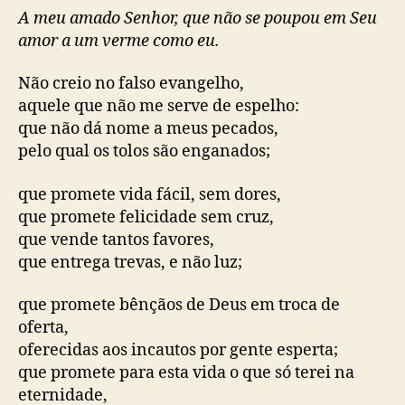
o
p
á
A meu amado Senhor, que não se poupou em Seu
p
u
g
amor a um verme como eu.
o
b
r
s
l
i
Não creio no falso evangelho,
t
i
m
aquele que não me serve de espelho:
c
a
a
que não dá nome a meus pecados,
s
ç
pelo qual os tolos são enganados;
e
ã
a
o
que promete vida fácil, sem dores,
g
r
que promete felicidade sem cruz,
a
que vende tantos favores,
ç
que entrega trevas, e não luz;
a
(
que promete bênçãos de Deus em troca de
F
oferta,
r
oferecidas aos incautos por gente esperta;
a
que promete para esta vida o que só terei na
n
c
eternidade,