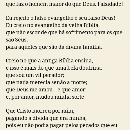
i
que faz o homem maior do que Deus. Falsidade!
s
c
Eu rejeito o falso evangelho e seu falso Deus!
o
Eu creio no evangelho da velha Bíblia,
N
que não esconde que há sofrimento para os que
u
são Seus,
n
para aqueles que são da divina família.
e
s
)
Creio no que a antiga Bíblia ensina,
e isso é mais do que uma bela doutrina:
que sou um vil pecador;
que nada merecia senão a morte;
que Deus me amou – e que amor! –
e, por amor, mudou minha sorte!
Que Cristo morreu por mim,
pagando a dívida que era minha,
pois eu não podia pagar pelos pecados que eu