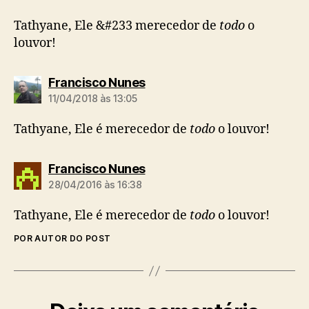
z
:
Tathyane, Ele &#233 merecedor de
todo
o
louvor!
d
Francisco Nunes
i
11/04/2018 às 13:05
z
:
Tathyane, Ele é merecedor de
todo
o louvor!
d
Francisco Nunes
i
28/04/2016 às 16:38
z
:
Tathyane, Ele é merecedor de
todo
o louvor!
POR AUTOR DO POST