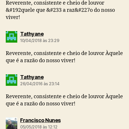
Reverente, consistente e cheio de louvor
&#192quele que &#233 a raz&#227o do nosso
viver!
d
Tathyane
i
10/04/2018 às 23:29
z
:
Reverente, consistente e cheio de louvor Àquele
que é a razão do nosso viver!
d
Tathyane
i
26/04/2016 às 23:14
z
:
Reverente, consistente e cheio de louvor Àquele
que é a razão do nosso viver!
d
Francisco Nunes
i
05/05/2018 às 12:12