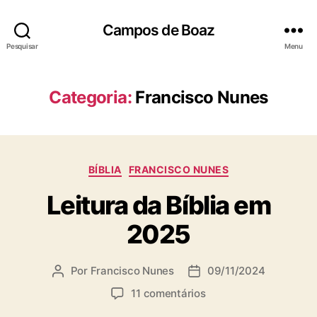
Campos de Boaz
Pesquisar
Menu
Categoria:
Francisco Nunes
C
BÍBLIA
FRANCISCO NUNES
a
Leitura da Bíblia em
t
e
2025
g
o
r
Por
Francisco Nunes
09/11/2024
A
D
i
u
a
a
e
11 comentários
t
t
s
m