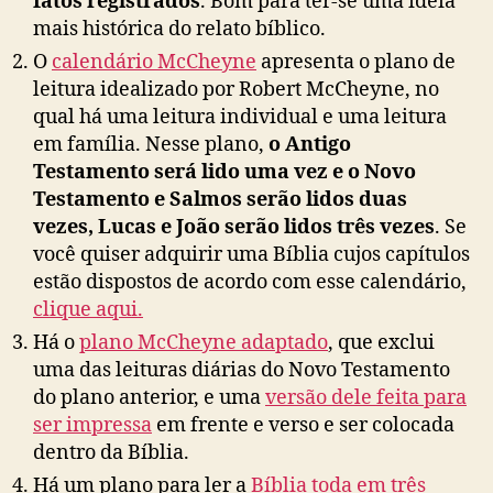
fatos registrados
. Bom para ter-se uma idéia
mais histórica do relato bíblico.
O
calendário McCheyne
apresenta o plano de
leitura idealizado por Robert McCheyne, no
qual há uma leitura individual e uma leitura
em família. Nesse plano,
o Antigo
Testamento será lido uma vez e o Novo
Testamento e Salmos serão lidos duas
vezes, Lucas e João serão lidos três vezes
. Se
você quiser adquirir uma Bíblia cujos capítulos
estão dispostos de acordo com esse calendário,
clique aqui.
Há o
plano McCheyne adaptado
, que exclui
uma das leituras diárias do Novo Testamento
do plano anterior, e uma
versão dele feita para
ser impressa
em frente e verso e ser colocada
dentro da Bíblia.
Há um plano para ler a
Bíblia toda em três