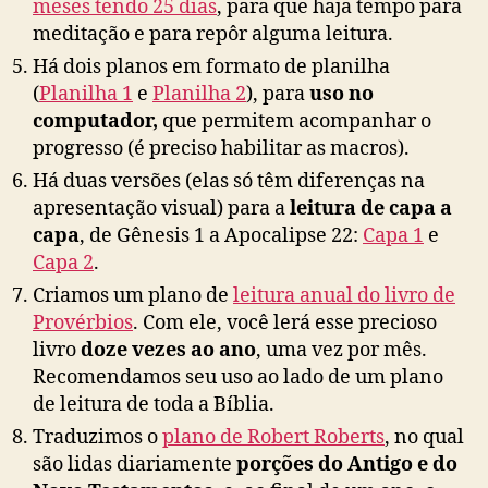
meses tendo 25 dias
, para que haja tempo para
meditação e para repôr alguma leitura.
Há dois planos em formato de planilha
(
Planilha 1
e
Planilha 2
), para
uso no
computador,
que permitem acompanhar o
progresso (é preciso habilitar as macros).
Há duas versões (elas só têm diferenças na
apresentação visual) para a
leitura de capa a
capa
, de Gênesis 1 a Apocalipse 22:
Capa 1
e
Capa 2
.
Criamos um plano de
leitura anual do livro de
Provérbios
. Com ele, você lerá esse precioso
livro
doze vezes ao ano
, uma vez por mês.
Recomendamos seu uso ao lado de um plano
de leitura de toda a Bíblia.
Traduzimos o
plano de Robert Roberts
, no qual
são lidas diariamente
porções do Antigo e do