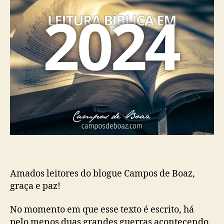
0
2
4
Amados leitores do blogue Campos de Boaz,
graça e paz!
No momento em que esse texto é escrito, há
pelo menos duas grandes guerras acontecendo