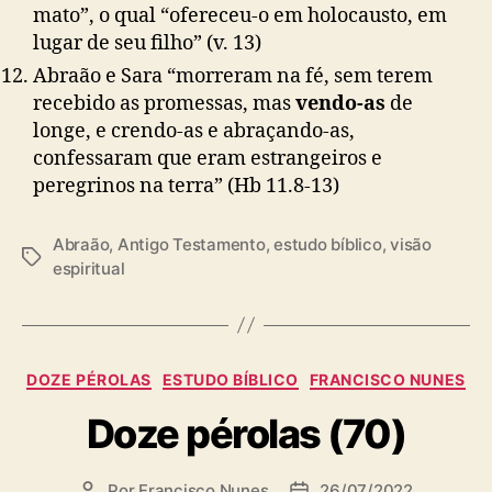
mato”, o qual “ofereceu-o em holocausto, em
lugar de seu filho”
(v. 13)
Abraão e Sara “morreram na fé, sem terem
recebido as promessas, mas
vendo-as
de
longe, e crendo-as e abraçando-as,
confessaram que eram estrangeiros e
peregrinos na terra”
(Hb 11.8-13)
Abraão
,
Antigo Testamento
,
estudo bíblico
,
visão
T
espiritual
a
g
s
C
DOZE PÉROLAS
ESTUDO BÍBLICO
FRANCISCO NUNES
a
Doze pérolas (70)
t
e
g
Por
Francisco Nunes
26/07/2022
A
D