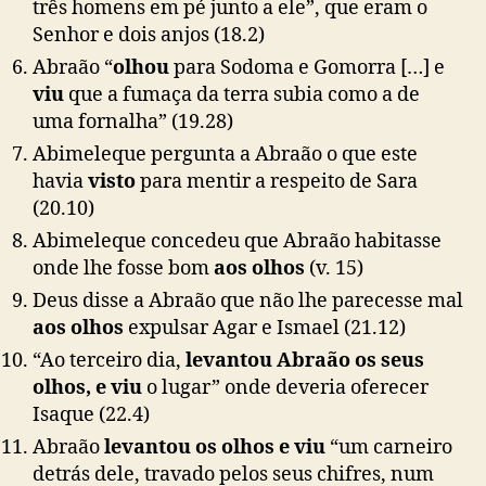
três homens em pé junto a ele”, que eram o
Senhor
e dois anjos
(18.2)
Abraão “
olhou
para Sodoma e Gomorra […] e
viu
que a fumaça da terra subia como a de
uma fornalha”
(19.28)
Abimeleque pergunta a Abraão o que este
havia
visto
para mentir a respeito de Sara
(20.10)
Abimeleque concedeu que Abraão habitasse
onde lhe fosse bom
aos olhos
(v. 15)
Deus disse a Abraão que não lhe parecesse mal
aos olhos
expulsar Agar e Ismael
(21.12)
“Ao terceiro dia,
levantou Abraão os seus
olhos, e viu
o lugar” onde deveria oferecer
Isaque
(22.4)
Abraão
levantou os olhos e viu
“um carneiro
detrás dele, travado pelos seus chifres, num