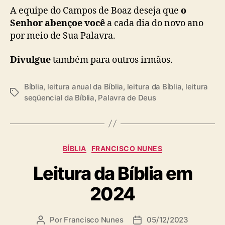
A equipe do Campos de Boaz deseja que
o
Senhor abençoe você
a cada dia do novo ano
por meio de Sua Palavra.
Divulgue
também para outros irmãos.
Bíblia
,
leitura anual da Bíblia
,
leitura da Bíblia
,
leitura
T
seqüencial da Bíblia
,
Palavra de Deus
a
g
s
C
BÍBLIA
FRANCISCO NUNES
a
Leitura da Bíblia em
t
e
2024
g
o
r
Por
Francisco Nunes
05/12/2023
A
D
i