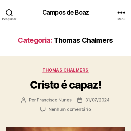
Campos de Boaz
Pesquisar
Menu
Categoria:
Thomas Chalmers
C
THOMAS CHALMERS
a
Cristo é capaz!
t
e
g
Por
Francisco Nunes
31/07/2024
A
D
o
u
a
r
e
Nenhum comentário
t
t
i
m
o
a
a
C
r
d
s
r