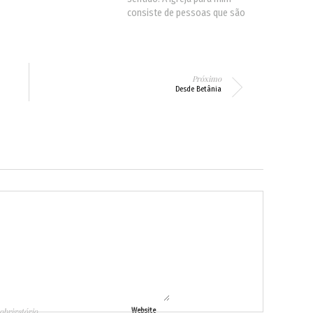
consiste de pessoas que são
verdadeiramente cristãs. Agora,
você diz, qual a relevância disso
para as condições sociais e
para os seus problemas? Bem,
Próximo
eu diria que isso é…
Desde Betânia
obrigatório
Website