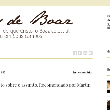
Q
as
So
b
G
R
22:50
Sem comentários
eto sobre o assunto. Recomendado por Martin