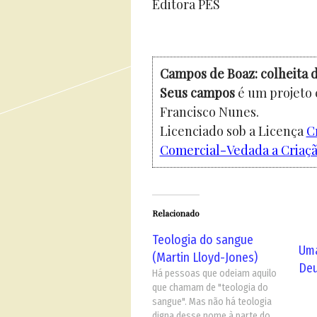
Editora PES
Campos de Boaz: colheita d
Seus campos
é um projeto 
Francisco Nunes.
Licenciado sob a Licença
C
Comercial-Vedada a Criação
Relacionado
Teologia do sangue
Uma
(Martin Lloyd-Jones)
De
Há pessoas que odeiam aquilo
que chamam de "teologia do
sangue". Mas não há teologia
digna desse nome à parte do