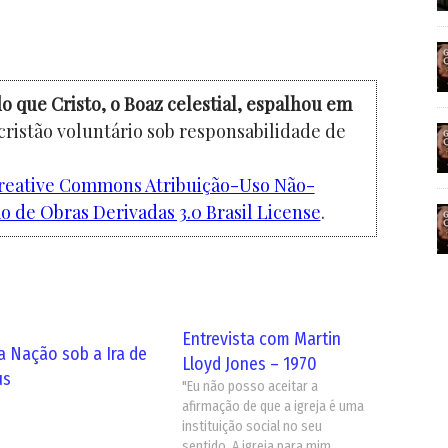
o que Cristo, o Boaz celestial, espalhou em
cristão voluntário sob responsabilidade de
reative Commons Atribuição-Uso Não-
 de Obras Derivadas 3.0 Brasil License
.
Entrevista com Martin
 Nação sob a Ira de
Lloyd Jones – 1970
us
"Eu não posso aceitar a
afirmação de que a igreja é uma
instituição social no seu
sentido. A igreja para mim