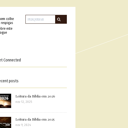
uem colhe
 respigas
bre este
logue
et Connected
ecent posts
Leitura da Bíblia em 2026
nov 12, 2025
Leitura da Bíblia em 2025
nov 9, 2024