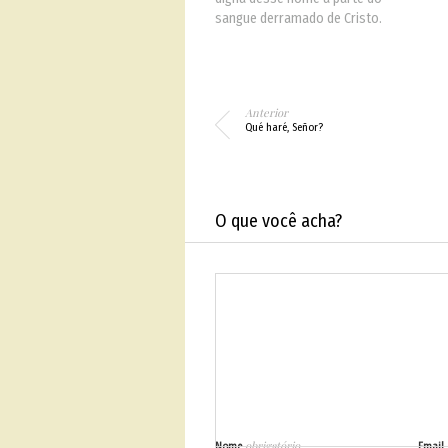
sangue derramado de Cristo.
Nosso evangelho é um
evangelho de sangue. Sangue é
o fundamento. Sem ele, não há
nada.
Anterior
Qué haré, Señor?
O que você acha?
obrigatório
Nome
Email