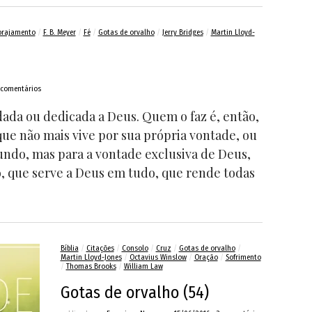
orajamento
/
F. B. Meyer
/
Fé
/
Gotas de orvalho
/
Jerry Bridges
/
Martin Lloyd-
comentários
dada ou dedicada a Deus. Quem o faz é, então,
ue não mais vive por sua própria vontade, ou
ndo, mas para a vontade exclusiva de Deus,
, que serve a Deus em tudo, que rende todas
Bíblia
/
Citações
/
Consolo
/
Cruz
/
Gotas de orvalho
/
Martin Lloyd-Jones
/
Octavius Winslow
/
Oração
/
Sofrimento
/
Thomas Brooks
/
William Law
Gotas de orvalho (54)