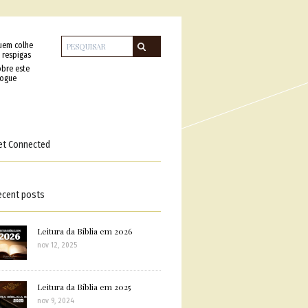
uem colhe
 respigas
bre este
logue
et Connected
ecent posts
Leitura da Bíblia em 2026
nov 12, 2025
Leitura da Bíblia em 2025
nov 9, 2024