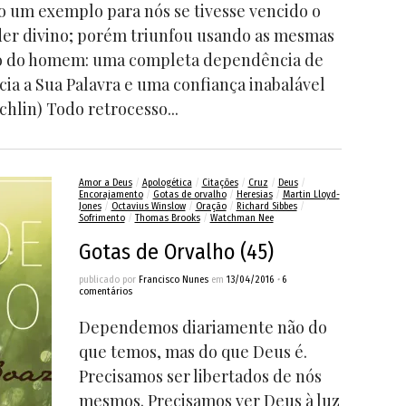
do um exemplo para nós se tivesse vencido o
der divino; porém triunfou usando as mesmas
ão do homem: uma completa dependência de
ia a Sua Palavra e uma confiança inabalável
hlin) Todo retrocesso...
Amor a Deus
/
Apologética
/
Citações
/
Cruz
/
Deus
/
Encorajamento
/
Gotas de orvalho
/
Heresias
/
Martin Lloyd-
Jones
/
Octavius Winslow
/
Oração
/
Richard Sibbes
/
Sofrimento
/
Thomas Brooks
/
Watchman Nee
Gotas de Orvalho (45)
publicado por
Francisco Nunes
em
13/04/2016
•
6
comentários
Dependemos diariamente não do
que temos, mas do que Deus é.
Precisamos ser libertados de nós
mesmos. Precisamos ver Deus à luz