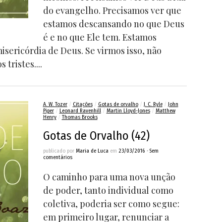
do evangelho. Precisamos ver que
estamos descansando no que Deus
é e no que Ele tem. Estamos
sericórdia de Deus. Se virmos isso, não
tristes....
A. W. Tozer
/
Citações
/
Gotas de orvalho
/
J. C. Ryle
/
John
Piper
/
Leonard Ravenhill
/
Martin Lloyd-Jones
/
Matthew
Henry
/
Thomas Brooks
Gotas de Orvalho (42)
publicado por
Maria de Luca
em
23/03/2016
•
Sem
comentários
O caminho para uma nova unção
de poder, tanto individual como
coletiva, poderia ser como segue:
em primeiro lugar, renunciar a