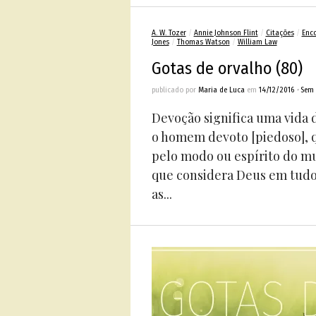
A. W. Tozer
/
Annie Johnson Flint
/
Citações
/
Enc
Jones
/
Thomas Watson
/
William Law
Gotas de orvalho (80)
publicado por
Maria de Luca
em
14/12/2016
•
Sem 
Devoção significa uma vida 
o homem devoto [piedoso], q
pelo modo ou espírito do mu
que considera Deus em tudo
as...