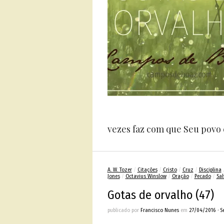
vezes faz com que Seu povo e
A. W. Tozer
/
Citações
/
Cristo
/
Cruz
/
Disciplina
Jones
/
Octavius Winslow
/
Oração
/
Pecado
/
Sa
Gotas de orvalho (47)
publicado por
Francisco Nunes
em
27/04/2016
•
S