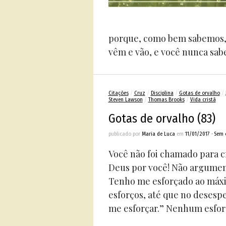
porque, como bem sabemos, el
vêm e vão, e você nunca sabe
Citações
/
Cruz
/
Disciplina
/
Gotas de orvalho
/
Steven Lawson
/
Thomas Brooks
/
Vida cristã
Gotas de orvalho (83)
publicado por
Maria de Luca
em
11/01/2017
•
Sem 
Você não foi chamado para 
Deus por você! Não argument
Tenho me esforçado ao máxi
esforços, até que no desesp
me esforçar.” Nenhum esforç