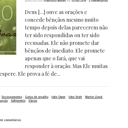
publicado por
Francisco Nunes
em
15/06/2016
•
3 comentários
Deus […] ouve as orações e
concede bênçãos mesmo muito
tempo depois delas parecerem não
ter sido respondidas ou ter sido
recusadas. Ele não promete dar
bênçãos de imediato. Ele promete
apenas que o fará, que vai
responder à oração. Mas Ele muitas
spere. Ele prova a fé de...
/
Encorajamento
/
Gotas de orvalho
/
John Owen
/
John Stott
/
Martin Lloyd-
lvação
/
Sofrimento
/
Vários
em comentários