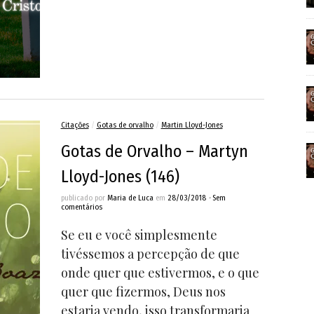
Citações
/
Gotas de orvalho
/
Martin Lloyd-Jones
Gotas de Orvalho – Martyn
Lloyd-Jones (146)
publicado por
Maria de Luca
em
28/03/2018
•
Sem
comentários
Se eu e você simplesmente
tivéssemos a percepção de que
onde quer que estivermos, e o que
quer que fizermos, Deus nos
estaria vendo, isso transformaria