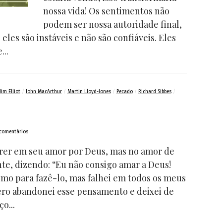
nossa vida! Os sentimentos não
podem ser nossa autoridade final,
es são instáveis e não são confiáveis. Eles
...
Jim Elliot
/
John MacArthur
/
Martin Lloyd-Jones
/
Pecado
/
Richard Sibbes
/
comentários
crer em seu amor por Deus, mas no amor de
e, dizendo: “Eu não consigo amar a Deus!
mo para fazê-lo, mas falhei em todos os meus
ero abandonei esse pensamento e deixei de
o...