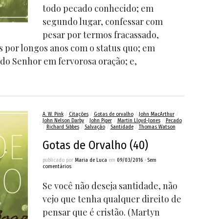
todo pecado conhecido; em
segundo lugar, confessar com
pesar por termos fracassado,
s por longos anos com o status quo; em
e do Senhor em fervorosa oração; e,
A. W. Pink
/
Citações
/
Gotas de orvalho
/
John MacArthur
/
John Nelson Darby
/
John Piper
/
Martin Lloyd-Jones
/
Pecado
/
Richard Sibbes
/
Salvação
/
Santidade
/
Thomas Watson
Gotas de Orvalho (40)
publicado por
Maria de Luca
em
09/03/2016
•
Sem
comentários
Se você não deseja santidade, não
vejo que tenha qualquer direito de
pensar que é cristão. (Martyn