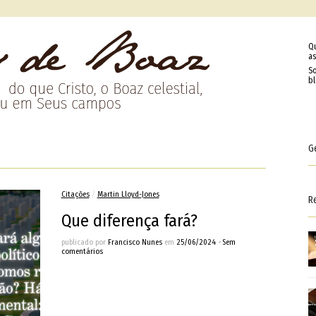
Q
as
So
b
G
Citações
/
Martin Lloyd-Jones
R
Que diferença fará?
publicado por
Francisco Nunes
em
25/06/2024
•
Sem
comentários