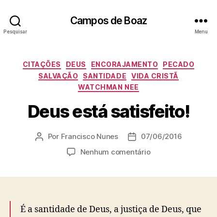
Campos de Boaz
Pesquisar
Menu
C
CITAÇÕES
DEUS
ENCORAJAMENTO
PECADO
a
SALVAÇÃO
SANTIDADE
VIDA CRISTÃ
t
WATCHMAN NEE
e
g
Deus está satisfeito!
o
r
Por
Francisco Nunes
07/06/2016
i
A
D
a
u
a
e
Nenhum comentário
s
t
t
m
o
a
D
r
d
e
d
e
u
o
p
s
É a santidade de Deus, a justiça de Deus, que
p
u
e