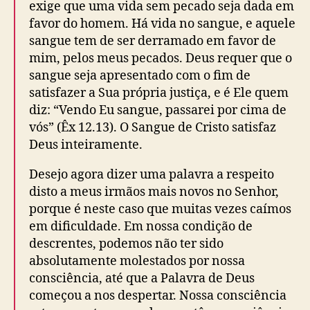
exige que uma vida sem pecado seja dada em
o
b
s
favor do homem. Há vida no sangue, e aquele
s
l
t
t
i
sangue tem de ser derramado em favor de
á
c
mim, pelos meus pecados. Deus requer que o
s
a
a
sangue seja apresentado com o fim de
ç
t
satisfazer a Sua própria justiça, e é Ele quem
ã
i
diz: “Vendo Eu sangue, passarei por cima de
o
s
vós” (Êx 12.13). O Sangue de Cristo satisfaz
f
Deus inteiramente.
e
i
Desejo agora dizer uma palavra a respeito
t
disto a meus irmãos mais novos no Senhor,
o
porque é neste caso que muitas vezes caímos
!
em dificuldade. Em nossa condição de
descrentes, podemos não ter sido
absolutamente molestados por nossa
consciência, até que a Palavra de Deus
começou a nos despertar. Nossa consciência