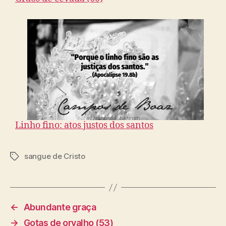
Linho fino: atos justos dos santos
sangue de Cristo
T
a
g
s
←
Abundante graça
→
Gotas de orvalho (53)