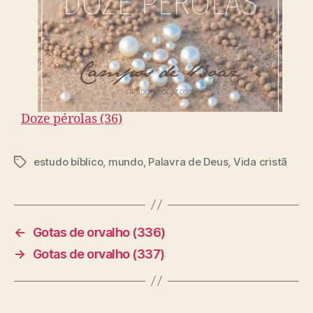
Doze pérolas (36)
estudo bíblico
,
mundo
,
Palavra de Deus
,
Vida cristã
T
a
g
s
←
Gotas de orvalho (336)
→
Gotas de orvalho (337)