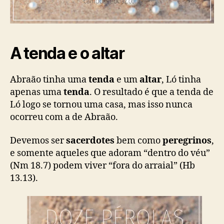
A tenda e o altar
Abraão tinha uma
tenda
e um
altar
, Ló tinha
apenas uma
tenda
. O resultado é que a tenda de
Ló logo se tornou uma casa, mas isso nunca
ocorreu com a de Abraão.
Devemos ser
sacerdotes
bem como
peregrinos
,
e somente aqueles que adoram “dentro do véu”
(Nm 18.7) podem viver “fora do arraial” (Hb
13.13).