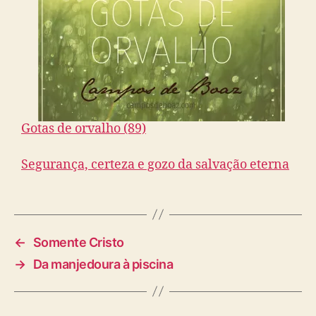
Gotas de orvalho (89)
Segurança, certeza e gozo da salvação eterna
←
Somente Cristo
→
Da manjedoura à piscina