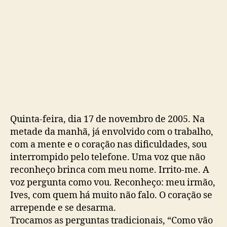
t
i
o
c
,
a
f
ç
a
ã
z
o
u
m
s
o
m
Quinta-feira, dia 17 de novembro de 2005. Na
…
metade da manhã, já envolvido com o trabalho,
com a mente e o coração nas dificuldades, sou
interrompido pelo telefone. Uma voz que não
reconheço brinca com meu nome. Irrito-me. A
voz pergunta como vou. Reconheço: meu irmão,
Ives, com quem há muito não falo. O coração se
arrepende e se desarma.
Trocamos as perguntas tradicionais, “Como vão