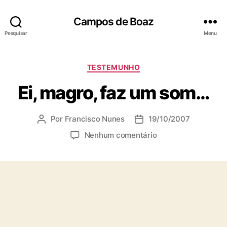
Campos de Boaz
Pesquisar
Menu
C
TESTEMUNHO
a
Ei, magro, faz um som…
t
e
g
Por
Francisco Nunes
19/10/2007
A
D
o
u
a
r
e
Nenhum comentário
t
t
i
m
o
a
a
E
r
d
s
i
d
e
,
o
p
m
p
u
a
o
b
g
s
l
r