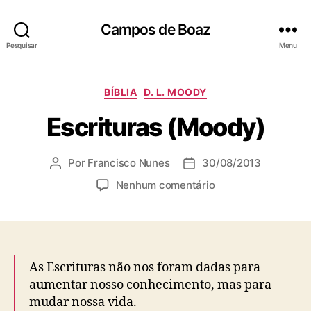
Campos de Boaz
Pesquisar
Menu
C
BÍBLIA
D. L. MOODY
a
Escrituras (Moody)
t
e
g
Por
Francisco Nunes
30/08/2013
A
D
o
u
a
r
e
Nenhum comentário
t
t
i
m
o
a
a
E
r
d
s
s
d
e
c
o
p
r
As Escrituras não nos foram dadas para
p
u
i
aumentar nosso conhecimento, mas para
o
b
t
mudar nossa vida.
s
l
u